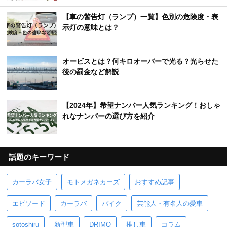
【車の警告灯（ランプ）一覧】色別の危険度・表
示灯の意味とは？
オービスとは？何キロオーバーで光る？光らせた
後の罰金など解説
【2024年】希望ナンバー人気ランキング！おしゃ
れなナンバーの選び方を紹介
話題のキーワード
カーラバ女子
モトメガネカーズ
おすすめ記事
エピソード
カーラバ
バイク
芸能人・有名人の愛車
sotoshiru
新型車
DRIMO
推し車
コラム