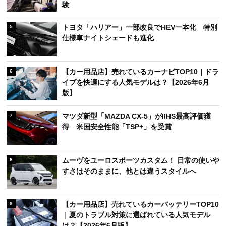
験
トヨタ「ハリアー」一部改良でHEV一本化 特別
5
仕様車ナイトシェードも進化
【カー用品店】売れているカーナビTOP10｜ドラ
6
イブを快適にする人気モデルは？【2026年6月
版】
マツダ新型「MAZDA CX-5」がIIHS最高評価獲
7
得 米国安全性能「TSP+」を受賞
ムーヴをユーロスポーツカスタム！ 日常の使いや
8
すさはそのままに、他とは違うスタイルへ
【カー用品店】売れているカーバッテリーTOP10
9
｜夏のトラブル対策に選ばれている人気モデル
は？【2026年6月版】