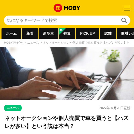
ホーム
新着
新型車
特集
PICK UP
試乗
取材レ
MOBY[モビー]
>
ニュース
>
ネットオークションや個人売買で車を買うと【ハズレが多い】とい
ニュース
2022年07月26日
更新
ネットオークションや個人売買で車を買うと【ハズ
レが多い】という説は本当？