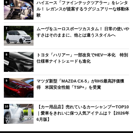
ングドライブ前に選ばれたモデルは？【2026年6
月版】
【カー用品店】売れているエンジンオイルTOP10
4
｜夏本番前のメンテナンスで選ばれている人気モ
デルは？【2026年6月版】
【カー用品店】売れているカーナビTOP10｜ドラ
5
イブを快適にする人気モデルは？【2026年6月
版】
ハイエース「ファインテックツアラー」をレンタ
6
ル！ レガンスが提案するラグジュアリーな移動体
験
ムーヴをユーロスポーツカスタム！ 日常の使いや
7
すさはそのままに、他とは違うスタイルへ
トヨタ「ハリアー」一部改良でHEV一本化 特別
8
仕様車ナイトシェードも進化