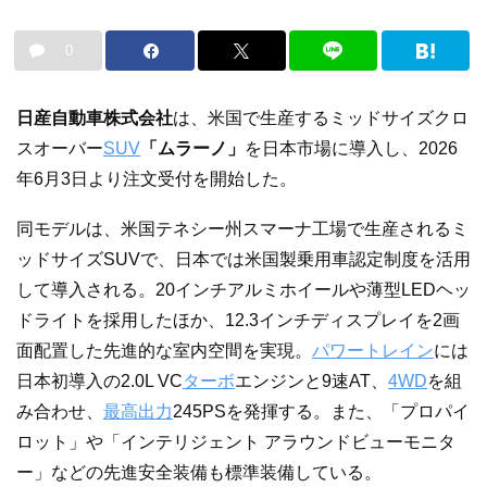
0
日産自動車株式会社
は、米国で生産するミッドサイズクロ
スオーバー
SUV
「ムラーノ」
を日本市場に導入し、2026
年6月3日より注文受付を開始した。
同モデルは、米国テネシー州スマーナ工場で生産されるミ
ッドサイズSUVで、日本では米国製乗用車認定制度を活用
して導入される。20インチアルミホイールや薄型LEDヘッ
ドライトを採用したほか、12.3インチディスプレイを2画
面配置した先進的な室内空間を実現。
パワートレイン
には
日本初導入の2.0L VC
ターボ
エンジンと9速AT、
4WD
を組
み合わせ、
最高出力
245PSを発揮する。また、「プロパイ
ロット」や「インテリジェント アラウンドビューモニタ
ー」などの先進安全装備も標準装備している。