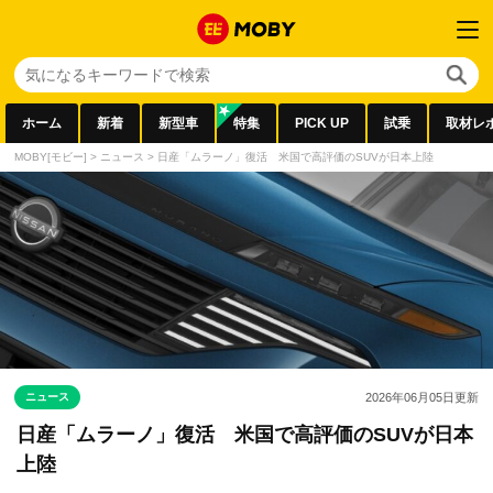
ホーム
新着
新型車
特集
PICK UP
試乗
取材レ
MOBY[モビー]
>
ニュース
>
日産「ムラーノ」復活 米国で高評価のSUVが日本上陸
ニュース
2026年06月05日
更新
日産「ムラーノ」復活 米国で高評価のSUVが日本
上陸