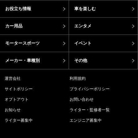
カーラバ女子
モトメガネカーズ
おすすめ記事
エピソード
カーラバ
バイク
芸能人・有名人の愛車
sotoshiru
新型車
DRIMO
推し車
コラム
pickup
新着
ホーム
ニュース
お役立ち情報
車を楽しむ
カー用品
エンタメ
モータースポーツ
イベント
メーカー・車種別
その他