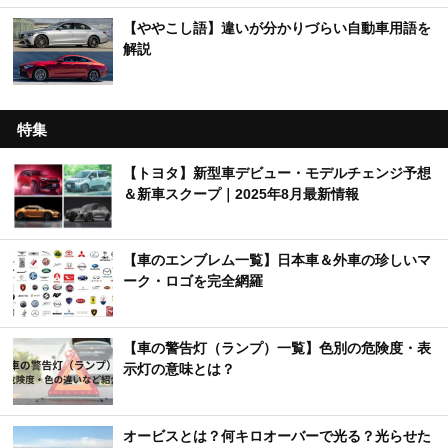
#みぃぱーきんぐの車紹介【MOBY×YouTuber】
【車のクイズ】初心者から上級者向けまで幅広く
出題！
【くるまTips】運転の苦手意識を解消するヒント
を解説！
【ややこし語】違いが分かりづらい自動車用語を
解説
特集
【トヨタ】新型車デビュー・モデルチェンジ予想
＆新車スクープ｜2025年8月最新情報