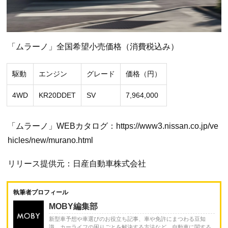
「ムラーノ」全国希望小売価格（消費税込み）
駆動
エンジン
グレード
価格（円）
4WD
KR20DDET
SV
7,964,000
「ムラーノ」WEBカタログ：https://www3.nissan.co.jp/ve
hicles/new/murano.html
リリース提供元：日産自動車株式会社
執筆者プロフィール
MOBY編集部
新型車予想や車選びのお役立ち記事、車や免許にまつわる豆知
識、カーライフの困りごとを解決する方法など、自動車に関する