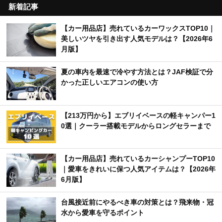
マツダ新型「MAZDA CX-5」がIIHS最高評価獲
9
得 米国安全性能「TSP+」を受賞
【カー用品店】売れているカーシャンプーTOP10
10
｜愛車をきれいに保つ人気アイテムは？【2026年
6月版】
新着記事
【カー用品店】売れているカーワックスTOP10｜
美しいツヤを引き出す人気モデルは？【2026年6
月版】
夏の車内を最速で冷やす方法とは？JAF検証で分
かった正しいエアコンの使い方