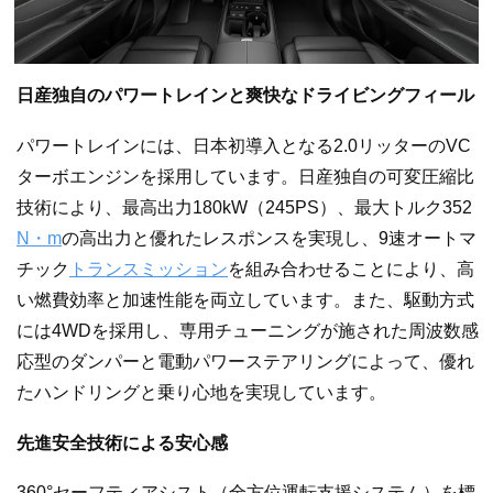
日産独自のパワートレインと爽快なドライビングフィール
パワートレインには、日本初導入となる2.0リッターのVC
ターボエンジンを採用しています。日産独自の可変圧縮比
技術により、最高出力180kW（245PS）、最大トルク352
N・m
の高出力と優れたレスポンスを実現し、9速オートマ
チック
トランスミッション
を組み合わせることにより、高
い燃費効率と加速性能を両立しています。また、駆動方式
には4WDを採用し、専用チューニングが施された周波数感
応型のダンパーと電動パワーステアリングによって、優れ
たハンドリングと乗り心地を実現しています。
先進安全技術による安心感
360°セーフティアシスト（全方位運転支援システム）を標