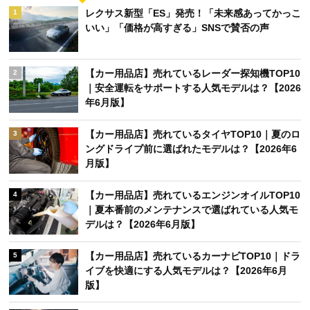
関連キーワード
pickup
新着
アクセスランキング
週間
月間
レクサス新型「ES」発売！「未来感あってかっこ
1
いい」「価格が高すぎる」SNSで賛否の声
【カー用品店】売れているレーダー探知機TOP10
2
｜安全運転をサポートする人気モデルは？【2026
年6月版】
【カー用品店】売れているタイヤTOP10｜夏のロ
3