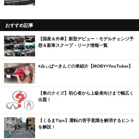
【213万円から】エブリイベースの軽キャンパー1
0選｜クーラー搭載モデルからロングセラーまで
【カー用品店】売れているカーシャンプーTOP10
｜愛車をきれいに保つ人気アイテムは？【2026年
6月版】
台風接近前にやるべき車の対策とは？飛来物・冠
水から愛車を守るポイント
おすすめ記事
【国産＆外車】新型デビュー・モデルチェンジ予
想＆新車スクープ・リーク情報一覧