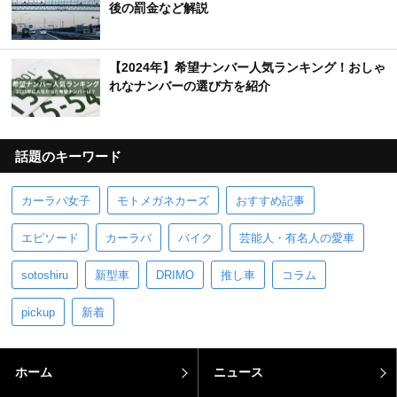
【車のエンブレム一覧】日本車＆外車の珍しいマ
ーク・ロゴを完全網羅
【車の警告灯（ランプ）一覧】色別の危険度・表
示灯の意味とは？
オービスとは？何キロオーバーで光る？光らせた
後の罰金など解説
【2024年】希望ナンバー人気ランキング！おしゃ
れなナンバーの選び方を紹介
話題のキーワード