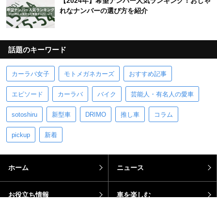
【2024年】希望ナンバー人気ランキング！おしゃ
れなナンバーの選び方を紹介
話題のキーワード
カーラバ女子
モトメガネカーズ
おすすめ記事
エピソード
カーラバ
バイク
芸能人・有名人の愛車
sotoshiru
新型車
DRIMO
推し車
コラム
pickup
新着
ホーム
ニュース
お役立ち情報
車を楽しむ