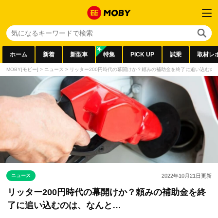
ホーム
新着
新型車
特集
PICK UP
試乗
取材レ
MOBY[モビー]
>
ニュース
>
リッター200円時代の幕開けか？頼みの補助金を終了に追い込むの
ニュース
2022年10月21日
更新
リッター200円時代の幕開けか？頼みの補助金を終
了に追い込むのは、なんと…