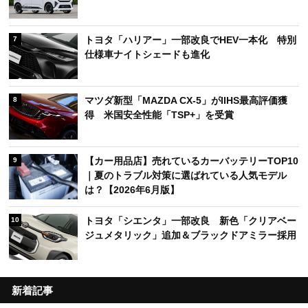
トヨタ「ハリアー」一部改良でHEV一本化 特別
7
仕様車ナイトシェードも進化
マツダ新型「MAZDA CX-5」がIIHS最高評価獲
8
得 米国安全性能「TSP+」を受賞
【カー用品店】売れているカーバッテリーTOP10
9
｜夏のトラブル対策に選ばれている人気モデル
は？【2026年6月版】
トヨタ「シエンタ」一部改良 新色「クリアベー
10
ジュメタリック」追加＆ブラックドアミラー採用
新着記事