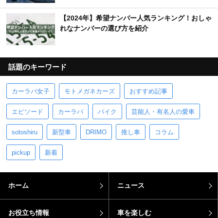
【2024年】希望ナンバー人気ランキング！おしゃ
れなナンバーの選び方を紹介
話題のキーワード
カーラバ女子
モトメガネカーズ
おすすめ記事
エピソード
カーラバ
バイク
芸能人・有名人の愛車
sotoshiru
新型車
DRIMO
推し車
コラム
pickup
新着
ホーム
ニュース
お役立ち情報
車を楽しむ