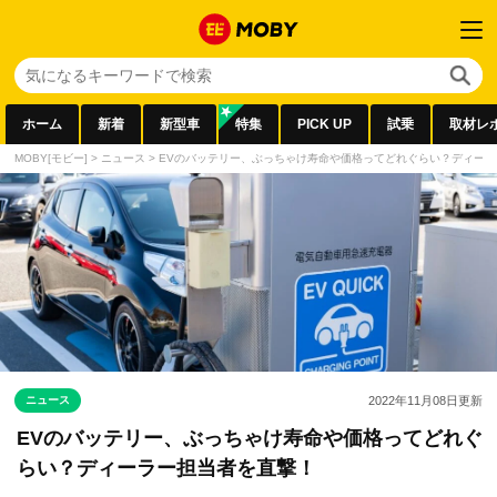
ホーム
新着
新型車
特集
PICK UP
試乗
取材レ
MOBY[モビー]
>
ニュース
>
EVのバッテリー、ぶっちゃけ寿命や価格ってどれぐらい？ディー
ニュース
2022年11月08日
更新
EVのバッテリー、ぶっちゃけ寿命や価格ってどれぐ
らい？ディーラー担当者を直撃！