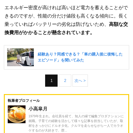
エネルギー密度が高ければ高いほど電力を蓄えることがで
きるのですが、性能の分だけ値段も高くなる傾向に。長く
乗っていればバッテリーの劣化は防げないため、
高額な交
換費用がかかることが懸念されています。
1
2
次へ >
執筆者プロフィール
小高皐月
1979年生まれ。会社員を経て、知人の縁で編集プロダクションに
就職。子育ての経験を活かして様々な記事を担当していたが、取
材をきっかけにドルオタ化。クルマを走らせながら一人でカラオ
ケするのが大好きで、歴...