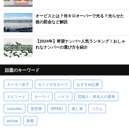
オービスとは？何キロオーバーで光る？光らせた
後の罰金など解説
【2024年】希望ナンバー人気ランキング！おしゃ
れなナンバーの選び方を紹介
話題のキーワード
カーラバ女子
モトメガネカーズ
おすすめ記事
エピソード
カーラバ
バイク
芸能人・有名人の愛車
sotoshiru
新型車
DRIMO
推し車
コラム
pickup
新着