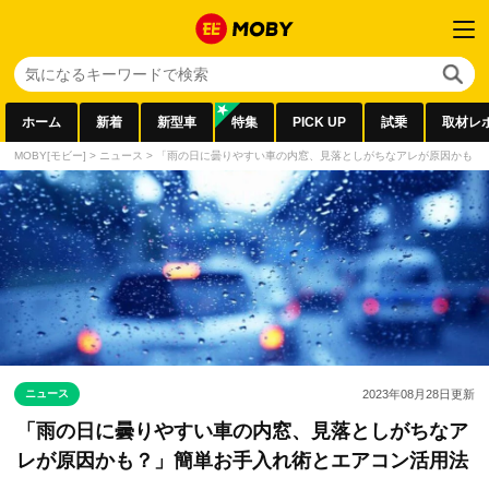
ホーム
新着
新型車
特集
PICK UP
試乗
取材レ
MOBY[モビー]
>
ニュース
>
「雨の日に曇りやすい車の内窓、見落としがちなアレが原因かも？
ニュース
2023年08月28日
更新
「雨の日に曇りやすい車の内窓、見落としがちなア
レが原因かも？」簡単お手入れ術とエアコン活用法