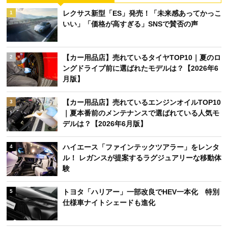
レクサス新型「ES」発売！「未来感あってかっこ
1
いい」「価格が高すぎる」SNSで賛否の声
【カー用品店】売れているタイヤTOP10｜夏のロ
2
ングドライブ前に選ばれたモデルは？【2026年6
月版】
【カー用品店】売れているエンジンオイルTOP10
3
｜夏本番前のメンテナンスで選ばれている人気モ
デルは？【2026年6月版】
ハイエース「ファインテックツアラー」をレンタ
4
ル！ レガンスが提案するラグジュアリーな移動体
験
トヨタ「ハリアー」一部改良でHEV一本化 特別
5
仕様車ナイトシェードも進化