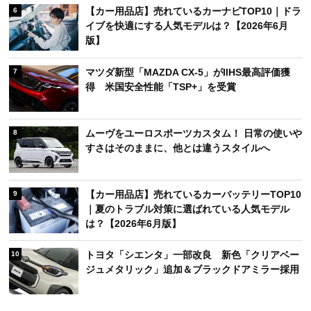
【カー用品店】売れているカーナビTOP10｜ドラ
6
イブを快適にする人気モデルは？【2026年6月
版】
マツダ新型「MAZDA CX-5」がIIHS最高評価獲
7
得 米国安全性能「TSP+」を受賞
ムーヴをユーロスポーツカスタム！ 日常の使いや
8
すさはそのままに、他とは違うスタイルへ
【カー用品店】売れているカーバッテリーTOP10
9
｜夏のトラブル対策に選ばれている人気モデル
は？【2026年6月版】
トヨタ「シエンタ」一部改良 新色「クリアベー
10
ジュメタリック」追加＆ブラックドアミラー採用