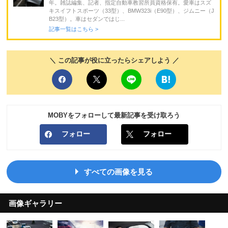
年。雑誌編集、記者、指定自動車教習所員資格保有。愛車はスズ
キスイフトスポーツ（33型）、BMW323i（E90型）、ジムニー（J
B23型）。車はセダンではじ...
記事一覧はこちら >
＼ この記事が役に立ったらシェアしよう ／
MOBYをフォローして最新記事を受け取ろう
フォロー
フォロー
すべての画像を見る
画像ギャラリー