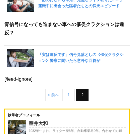
青信号になっても進まない車への催促クラクションは違
反？
[/feed-ignore]
< 前へ
1
2
執筆者プロフィール
室井大和
1982年生まれ。ライター歴6年、自動車業界9年。合わせて約15