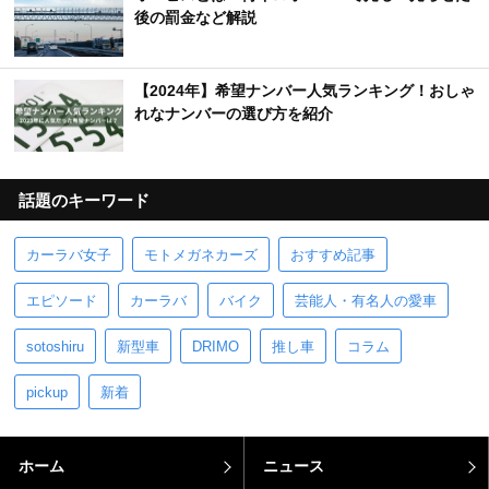
後の罰金など解説
【2024年】希望ナンバー人気ランキング！おしゃ
れなナンバーの選び方を紹介
話題のキーワード
カーラバ女子
モトメガネカーズ
おすすめ記事
エピソード
カーラバ
バイク
芸能人・有名人の愛車
sotoshiru
新型車
DRIMO
推し車
コラム
pickup
新着
ホーム
ニュース