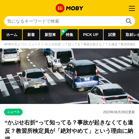
ホーム
新着
新型車
特集
PICK UP
試乗
取材レ
MOBY[モビー]
>
ニュース
>
“かぶせ右折”って知ってる？事故が起きなくても違反？教習所検定
ニュース
2023年06月28日
更新
“かぶせ右折”って知ってる？事故が起きなくても違
反？教習所検定員が「絶対やめて」という理由に納