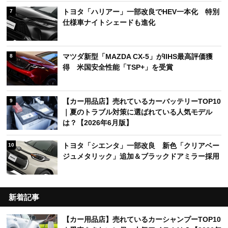
トヨタ「ハリアー」一部改良でHEV一本化 特別
7
仕様車ナイトシェードも進化
マツダ新型「MAZDA CX-5」がIIHS最高評価獲
8
得 米国安全性能「TSP+」を受賞
【カー用品店】売れているカーバッテリーTOP10
9
｜夏のトラブル対策に選ばれている人気モデル
は？【2026年6月版】
トヨタ「シエンタ」一部改良 新色「クリアベー
10
ジュメタリック」追加＆ブラックドアミラー採用
新着記事
【カー用品店】売れているカーシャンプーTOP10