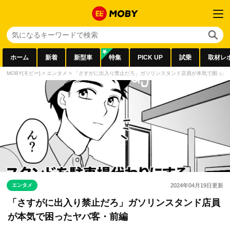
ホーム
新着
新型車
特集
PICK UP
試乗
取材レ
MOBY[モビー]
>
エンタメ
>
「さすがに出入り禁止だろ」ガソリンスタンド店員が本気で困った
エンタメ
2024年04月19日
更新
「さすがに出入り禁止だろ」ガソリンスタンド店員
が本気で困ったヤバ客・前編