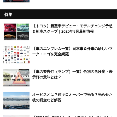
特集
【トヨタ】新型車デビュー・モデルチェンジ予想
＆新車スクープ｜2025年8月最新情報
【車のエンブレム一覧】日本車＆外車の珍しいマ
ーク・ロゴを完全網羅
【車の警告灯（ランプ）一覧】色別の危険度・表
示灯の意味とは？
オービスとは？何キロオーバーで光る？光らせた
後の罰金など解説