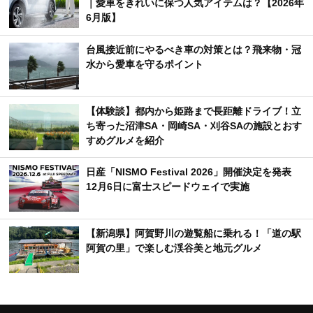
｜愛車をきれいに保つ人気アイテムは？【2026年
6月版】
台風接近前にやるべき車の対策とは？飛来物・冠
水から愛車を守るポイント
【体験談】都内から姫路まで長距離ドライブ！立
ち寄った沼津SA・岡崎SA・刈谷SAの施設とおす
すめグルメを紹介
日産「NISMO Festival 2026」開催決定を発表
12月6日に富士スピードウェイで実施
【新潟県】阿賀野川の遊覧船に乗れる！「道の駅
阿賀の里」で楽しむ渓谷美と地元グルメ