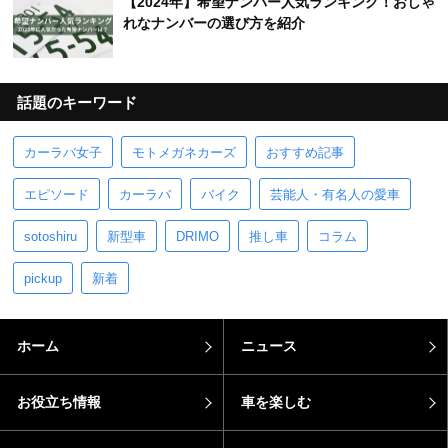
【2024年】希望ナンバー人気ランキング！おしゃ
れなナンバーの選び方を紹介
話題のキーワード
カーラバ女子
モトメガネカーズ
おすすめ記事
エピソード
カーラバ
バイク
芸能人・有名人の愛車
sotoshiru
新型車
DRIMO
推し車
コラム
pickup
新着
ホーム
ニュース
お役立ち情報
車を楽しむ