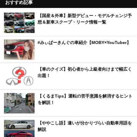
おすすめ記事
【国産＆外車】新型デビュー・モデルチェンジ予
想＆新車スクープ・リーク情報一覧
#みぃぱーきんぐの車紹介【MOBY×YouTuber】
【車のクイズ】初心者から上級者向けまで幅広く
出題！
【くるまTips】運転の苦手意識を解消するヒント
を解説！
【ややこし語】違いが分かりづらい自動車用語を
解説