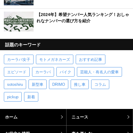
【2024年】希望ナンバー人気ランキング！おしゃ
れなナンバーの選び方を紹介
話題のキーワード
カーラバ女子
モトメガネカーズ
おすすめ記事
エピソード
カーラバ
バイク
芸能人・有名人の愛車
sotoshiru
新型車
DRIMO
推し車
コラム
pickup
新着
ホーム
ニュース