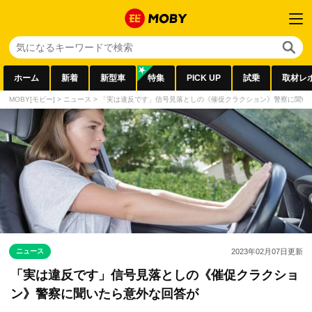
ホーム
新着
新型車
特集
PICK UP
試乗
取材レ
MOBY[モビー]
>
ニュース
>
「実は違反です」信号見落としの《催促クラクション》警察に聞い
ニュース
2023年02月07日
更新
「実は違反です」信号見落としの《催促クラクショ
ン》警察に聞いたら意外な回答が