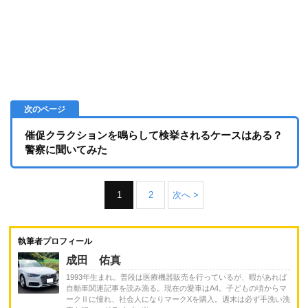
催促クラクションを鳴らして検挙されるケースはある？
警察に聞いてみた
1
2
次へ >
執筆者プロフィール
成田 佑真
1993年生まれ。普段は医療機器販売を行っているが、暇があれば
自動車関連記事を読み漁る。現在の愛車はA4。子どもの頃からマ
ークⅡに憧れ、社会人になりマークXを購入。週末は必ず手洗い洗