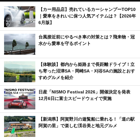
【カー用品店】売れているカーシャンプーTOP10
｜愛車をきれいに保つ人気アイテムは？【2026年
6月版】
台風接近前にやるべき車の対策とは？飛来物・冠
水から愛車を守るポイント
【体験談】都内から姫路まで長距離ドライブ！立
ち寄った沼津SA・岡崎SA・刈谷SAの施設とおす
すめグルメを紹介
日産「NISMO Festival 2026」開催決定を発表
12月6日に富士スピードウェイで実施
【新潟県】阿賀野川の遊覧船に乗れる！「道の駅
阿賀の里」で楽しむ渓谷美と地元グルメ