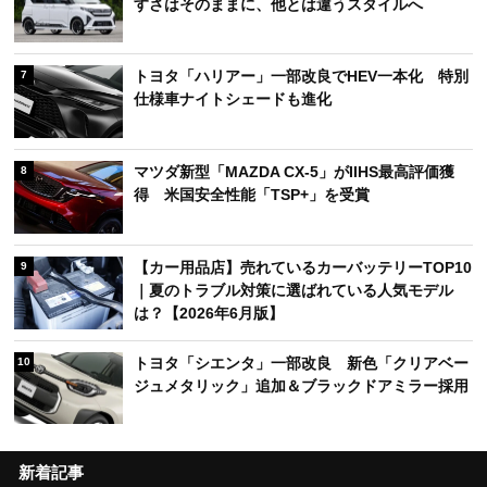
すさはそのままに、他とは違うスタイルへ
トヨタ「ハリアー」一部改良でHEV一本化 特別
7
仕様車ナイトシェードも進化
マツダ新型「MAZDA CX-5」がIIHS最高評価獲
8
得 米国安全性能「TSP+」を受賞
【カー用品店】売れているカーバッテリーTOP10
9
｜夏のトラブル対策に選ばれている人気モデル
は？【2026年6月版】
トヨタ「シエンタ」一部改良 新色「クリアベー
10
ジュメタリック」追加＆ブラックドアミラー採用
新着記事