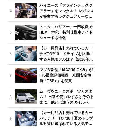
気モデルは？【2026年6月版】
ハイエース「ファインテックツ
アラー」をレンタル！ レガンス
4
が提案するラグジュアリーな移
動体験
トヨタ「ハリアー」一部改良で
HEV一本化 特別仕様車ナイト
5
シェードも進化
【カー用品店】売れているカー
ナビTOP10｜ドライブを快適に
6
する人気モデルは？【2026年6
月版】
マツダ新型「MAZDA CX-5」がI
IHS最高評価獲得 米国安全性
7
能「TSP+」を受賞
ムーヴをユーロスポーツカスタ
ム！ 日常の使いやすさはそのま
8
まに、他とは違うスタイルへ
【カー用品店】売れているカー
バッテリーTOP10｜夏のトラブ
9
ル対策に選ばれている人気モデ
ルは？【2026年6月版】