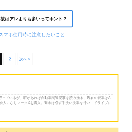
事故はアレよりも多いってホント？
スマホ使用時に注意したいこと
2
次へ >
を行っているが、暇があれば自動車関連記事を読み漁る。現在の愛車はA
会人になりマークXを購入。週末は必ず手洗い洗車を行い、ドライブに