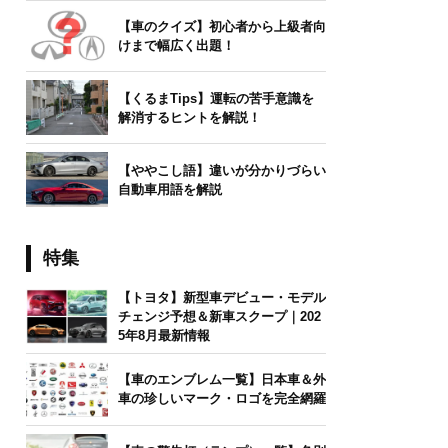
【車のクイズ】初心者から上級者向
けまで幅広く出題！
【くるまTips】運転の苦手意識を
解消するヒントを解説！
【ややこし語】違いが分かりづらい
自動車用語を解説
特集
【トヨタ】新型車デビュー・モデル
チェンジ予想＆新車スクープ｜202
5年8月最新情報
【車のエンブレム一覧】日本車＆外
車の珍しいマーク・ロゴを完全網羅