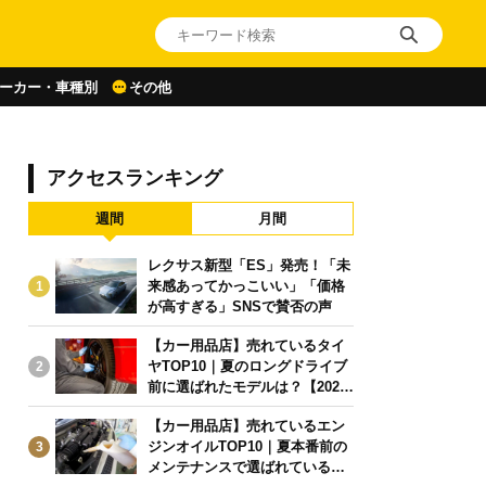
ーカー・車種別
その他
アクセスランキング
週間
月間
レクサス新型「ES」発売！「未
来感あってかっこいい」「価格
1
が高すぎる」SNSで賛否の声
【カー用品店】売れているタイ
ヤTOP10｜夏のロングドライブ
2
前に選ばれたモデルは？【2026
年6月版】
【カー用品店】売れているエン
ジンオイルTOP10｜夏本番前の
3
メンテナンスで選ばれている人