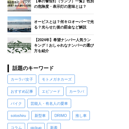
【車の警告灯（ランプ）一覧】色別
の危険度・表示灯の意味とは？
オービスとは？何キロオーバーで光
る？光らせた後の罰金など解説
【2024年】希望ナンバー人気ラン
キング！おしゃれなナンバーの選び
方を紹介
話題のキーワード
カーラバ女子
モトメガネカーズ
おすすめ記事
エピソード
カーラバ
バイク
芸能人・有名人の愛車
sotoshiru
新型車
DRIMO
推し車
コラム
pickup
新着