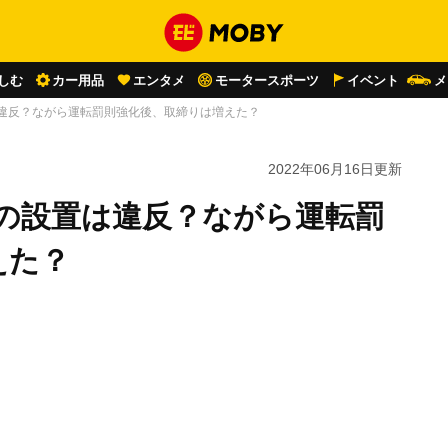
しむ
カー用品
エンタメ
モータースポーツ
イベント
メ
は違反？ながら運転罰則強化後、取締りは増えた？
2022年06月16日
更新
トの設置は違反？ながら運転罰
えた？