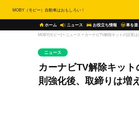
MOBY（モビー）自動車はおもしろい！
ホーム
ニュース
お役立ち情報
車を楽
MOBY[モビー]
>
ニュース
>
カーナビTV解除キットの設置
ニュース
カーナビTV解除キッ
則強化後、取締りは増