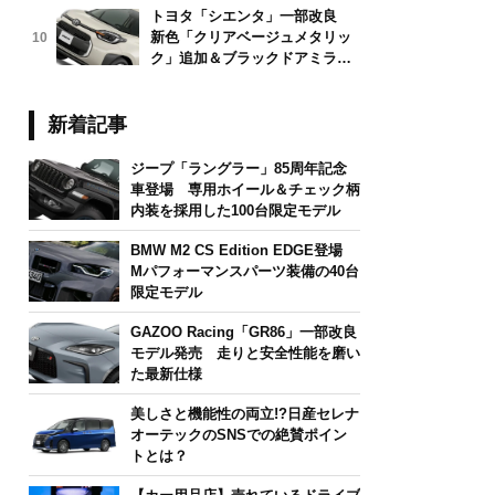
トヨタ「シエンタ」一部改良
新色「クリアベージュメタリッ
10
ク」追加＆ブラックドアミラー
採用
新着記事
ジープ「ラングラー」85周年記念
車登場 専用ホイール＆チェック柄
内装を採用した100台限定モデル
BMW M2 CS Edition EDGE登場
Mパフォーマンスパーツ装備の40台
限定モデル
GAZOO Racing「GR86」一部改良
モデル発売 走りと安全性能を磨い
た最新仕様
美しさと機能性の両立!?日産セレナ
オーテックのSNSでの絶賛ポイン
トとは？