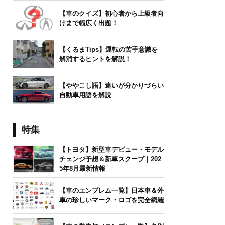
【車のクイズ】初心者から上級者向
けまで幅広く出題！
【くるまTips】運転の苦手意識を
解消するヒントを解説！
【ややこし語】違いが分かりづらい
自動車用語を解説
特集
【トヨタ】新型車デビュー・モデル
チェンジ予想＆新車スクープ｜202
5年8月最新情報
【車のエンブレム一覧】日本車＆外
車の珍しいマーク・ロゴを完全網羅