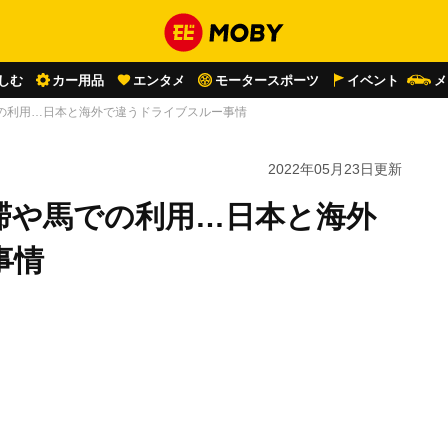
しむ
カー用品
エンタメ
モータースポーツ
イベント
メ
での利用…日本と海外で違うドライブスルー事情
2022年05月23日
更新
滞や馬での利用…日本と海外
事情