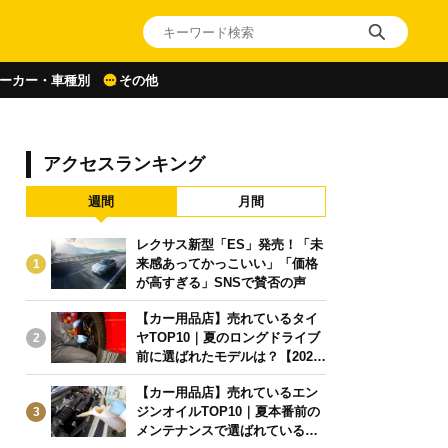
ーカー・車種別
その他
アクセスランキング
週間
月間
レクサス新型「ES」発売！「未
来感あってかっこいい」「価格
1
が高すぎる」SNSで賛否の声
【カー用品店】売れているタイ
ヤTOP10｜夏のロングドライブ
2
前に選ばれたモデルは？【2026
年6月版】
【カー用品店】売れているエン
ジンオイルTOP10｜夏本番前の
3
メンテナンスで選ばれている人