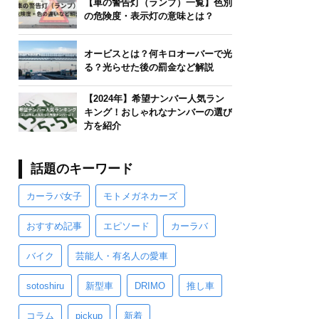
【車の警告灯（ランプ）一覧】色別
の危険度・表示灯の意味とは？
オービスとは？何キロオーバーで光
る？光らせた後の罰金など解説
【2024年】希望ナンバー人気ラン
キング！おしゃれなナンバーの選び
方を紹介
話題のキーワード
カーラバ女子
モトメガネカーズ
おすすめ記事
エピソード
カーラバ
バイク
芸能人・有名人の愛車
sotoshiru
新型車
DRIMO
推し車
コラム
pickup
新着