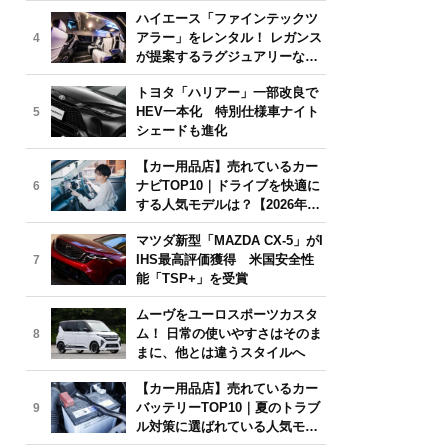
気モデルは？【2026年6月版】
ハイエース「ファインテックツ
アラー」をレンタル！ レガンス
4
が提案するラグジュアリーな移
動体験
トヨタ「ハリアー」一部改良で
HEV一本化 特別仕様車ナイト
5
シェードも進化
【カー用品店】売れているカー
ナビTOP10｜ドライブを快適に
6
する人気モデルは？【2026年6
月版】
マツダ新型「MAZDA CX-5」がI
IHS最高評価獲得 米国安全性
7
能「TSP+」を受賞
ムーヴをユーロスポーツカスタ
ム！ 日常の使いやすさはそのま
8
まに、他とは違うスタイルへ
【カー用品店】売れているカー
バッテリーTOP10｜夏のトラブ
9
ル対策に選ばれている人気モデ
ルは？【2026年6月版】