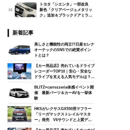
トヨタ「シエンタ」一部改良
新色「クリアベージュメタリッ
10
ク」追加＆ブラックドアミラー
採用
新着記事
美しさと機能性の両立!?日産セレナ
オーテックのSNSでの絶賛ポイン
トとは？
【カー用品店】売れているドライブ
レコーダーTOP10｜安心・安全な
ドライブを支える人気モデルは？
【2026年6月版】
BLITZ×carrozzeria体感イベント開
催 最新パーツ＆カーAVを一挙体
験
HKSがレクサスGX550用マフラー
「リーガマックストレイルマスタ
ー」発売 V6サウンドと上質デザ
インを両立