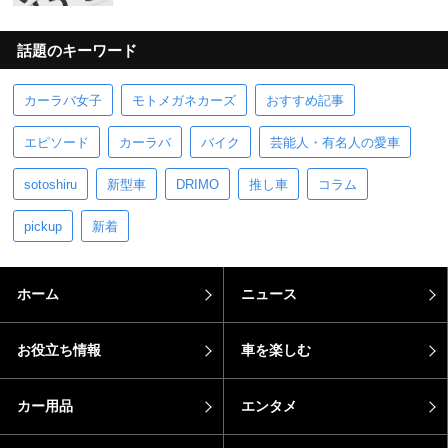
話題のキーワード
カーラバ女子
モトメガネカーズ
おすすめ記事
エピソード
カーラバ
バイク
芸能人・有名人の愛車
sotoshiru
新型車
DRIMO
推し車
コラム
pickup
新着
ホーム
ニュース
お役立ち情報
車を楽しむ
カー用品
エンタメ