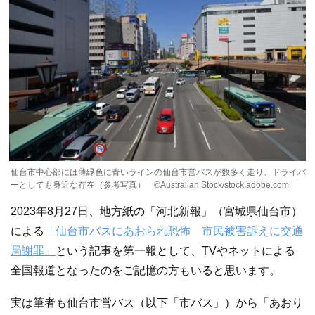
仙台市中心部には薄緑色に青いラインの仙台市営バスが数多く走り、ドライバ
ーとしても身近な存在（参考写真） ©Australian Stock/stock.adobe.com
2023年8月27日、地方紙の「河北新報」（宮城県仙台市）
による
「仙台市バスにあおられ恐怖 市民被害訴えに交通
局謝罪」
という記事を第一報として、TVやネットによる
全国報道となったのをご記憶の方もいると思います。
実は筆者も仙台市営バス（以下「市バス」）から「あおり