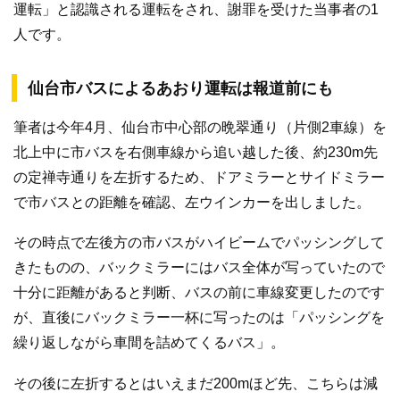
運転」と認識される運転をされ、謝罪を受けた当事者の1
人です。
仙台市バスによるあおり運転は報道前にも
筆者は今年4月、仙台市中心部の晩翠通り（片側2車線）を
北上中に市バスを右側車線から追い越した後、約230m先
の定禅寺通りを左折するため、ドアミラーとサイドミラー
で市バスとの距離を確認、左ウインカーを出しました。
その時点で左後方の市バスがハイビームでパッシングして
きたものの、バックミラーにはバス全体が写っていたので
十分に距離があると判断、バスの前に車線変更したのです
が、直後にバックミラー一杯に写ったのは「パッシングを
繰り返しながら車間を詰めてくるバス」。
その後に左折するとはいえまだ200mほど先、こちらは減