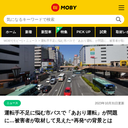
ホーム
新着
新型車
特集
PICK UP
試乗
取材レ
MOBY[モビー]
>
ニュース
>
運転手不足に悩む市バスで「あおり運転」が問題に…被害者が取材し
ニュース
2023年10月31日
更新
運転手不足に悩む市バスで「あおり運転」が問題
に…被害者が取材して見えた“再発”の背景とは