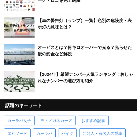
ーク・ロゴを完全網羅
【車の警告灯（ランプ）一覧】色別の危険度・表
示灯の意味とは？
オービスとは？何キロオーバーで光る？光らせた
後の罰金など解説
【2024年】希望ナンバー人気ランキング！おしゃ
れなナンバーの選び方を紹介
話題のキーワード
カーラバ女子
モトメガネカーズ
おすすめ記事
エピソード
カーラバ
バイク
芸能人・有名人の愛車