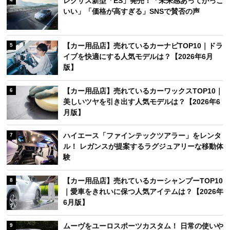
レクサス新型「ES」発売！「未来感あってかっこ
いい」「価格が高すぎる」SNSで賛否の声
【カー用品店】売れているカーナビTOP10｜ドラ
5
イブを快適にする人気モデルは？【2026年6月
版】
【カー用品店】売れているカーワックスTOP10｜
6
美しいツヤを引き出す人気モデルは？【2026年6
月版】
ハイエース「ファインテックツアラー」をレンタ
7
ル！ レガンスが提案するラグジュアリーな移動体
験
【カー用品店】売れているカーシャンプーTOP10
8
｜愛車をきれいに保つ人気アイテムは？【2026年
6月版】
ムーヴをユーロスポーツカスタム！ 日常の使いや
9