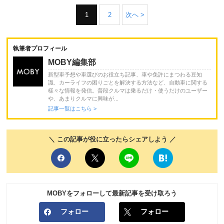
1
2
次へ >
執筆者プロフィール
MOBY編集部
新型車予想や車選びのお役立ち記事、車や免許にまつわる豆知
識、カーライフの困りごとを解決する方法など、自動車に関する
様々な情報を発信。普段クルマは乗るだけ・使うだけのユーザー
や、あまりクルマに興味が...
記事一覧はこちら >
＼ この記事が役に立ったらシェアしよう ／
MOBYをフォローして最新記事を受け取ろう
フォロー
フォロー