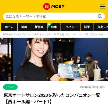
ホーム
新着
新型車
特集
PICK UP
試乗
取材レ
MOBY[モビー]
>
イベント
>
東京オートサロン2023を彩ったコンパニオン一覧【西ホール編・パ
イベント
2023年02月01日
更新
東京オートサロン2023を彩ったコンパニオン一覧
【西ホール編・パート1】