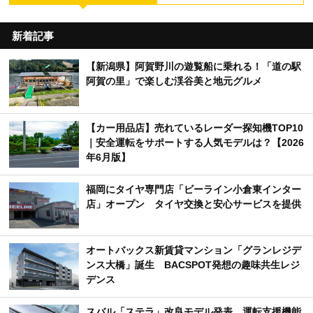
新着記事
【新潟県】阿賀野川の遊覧船に乗れる！「道の駅
阿賀の里」で楽しむ渓谷美と地元グルメ
【カー用品店】売れているレーダー探知機TOP10
｜安全運転をサポートする人気モデルは？【2026
年6月版】
福岡にタイヤ専門店「ビーライン小倉東インター
店」オープン タイヤ交換と安心サービスを提供
オートバックス新賃貸マンション「グランレジデ
ンス大橋」誕生 BACSPOT発想の趣味共生レジ
デンス
スバル「ステラ」改良モデル発表 運転支援機能