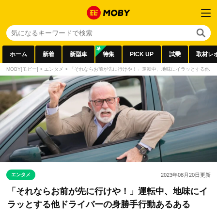
ホーム
新着
新型車
特集
PICK UP
試乗
取材レ
MOBY[モビー]
>
エンタメ
>
「それならお前が先に行けや！」運転中、地味にイラッとする他ド
エンタメ
2023年08月20日
更新
「それならお前が先に行けや！」運転中、地味にイ
ラッとする他ドライバーの身勝手行動あるある