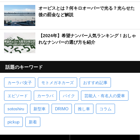
オービスとは？何キロオーバーで光る？光らせた
後の罰金など解説
【2024年】希望ナンバー人気ランキング！おしゃ
れなナンバーの選び方を紹介
話題のキーワード
カーラバ女子
モトメガネカーズ
おすすめ記事
エピソード
カーラバ
バイク
芸能人・有名人の愛車
sotoshiru
新型車
DRIMO
推し車
コラム
pickup
新着