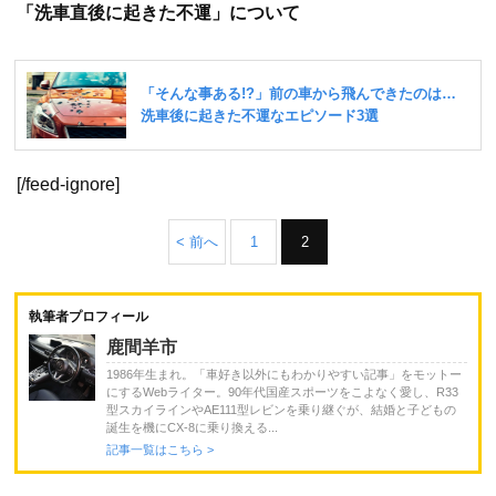
「洗車直後に起きた不運」について
[/feed-ignore]
< 前へ
1
2
執筆者プロフィール
鹿間羊市
1986年生まれ。「車好き以外にもわかりやすい記事」をモットー
にするWebライター。90年代国産スポーツをこよなく愛し、R33
型スカイラインやAE111型レビンを乗り継ぐが、結婚と子どもの
誕生を機にCX-8に乗り換える...
記事一覧はこちら >