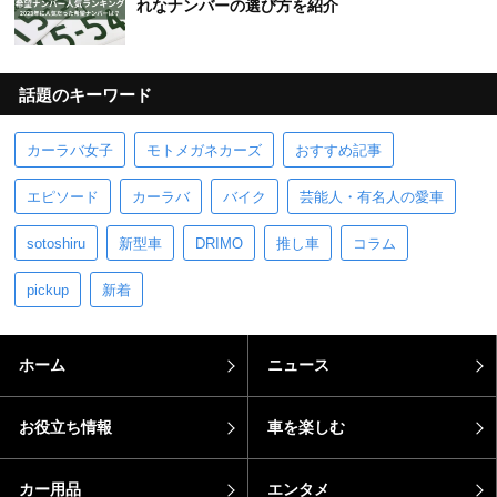
れなナンバーの選び方を紹介
話題のキーワード
カーラバ女子
モトメガネカーズ
おすすめ記事
エピソード
カーラバ
バイク
芸能人・有名人の愛車
sotoshiru
新型車
DRIMO
推し車
コラム
pickup
新着
ホーム
ニュース
お役立ち情報
車を楽しむ
カー用品
エンタメ