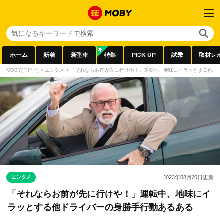
ホーム
新着
新型車
特集
PICK UP
試乗
取材レ
MOBY[モビー]
>
エンタメ
>
「それならお前が先に行けや！」運転中、地味にイラッとする他ド
エンタメ
2023年08月20日
更新
「それならお前が先に行けや！」運転中、地味にイ
ラッとする他ドライバーの身勝手行動あるある