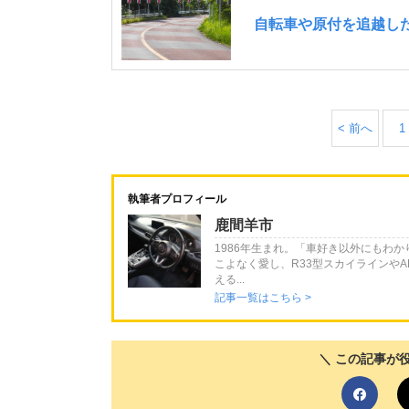
< 前へ
1
執筆者プロフィール
鹿間羊市
1986年生まれ。「車好き以外にもわ
こよなく愛し、R33型スカイラインやA
える...
記事一覧はこちら >
＼ この記事が