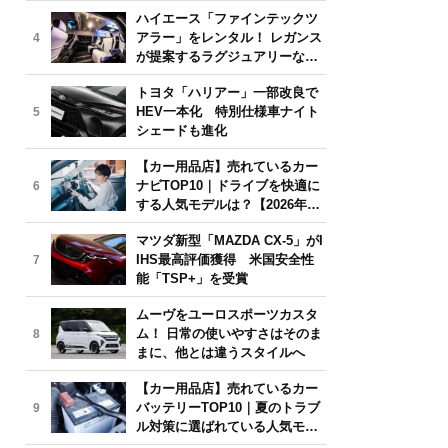
気モデルは？【2026年6月版】
ハイエース「ファインテックツ
アラー」をレンタル！ レガンス
4
が提案するラグジュアリーな移
動体験
トヨタ「ハリアー」一部改良で
HEV一本化 特別仕様車ナイト
5
シェードも進化
【カー用品店】売れているカー
ナビTOP10｜ドライブを快適に
6
する人気モデルは？【2026年6
月版】
マツダ新型「MAZDA CX-5」がI
IHS最高評価獲得 米国安全性
7
能「TSP+」を受賞
ムーヴをユーロスポーツカスタ
ム！ 日常の使いやすさはそのま
8
まに、他とは違うスタイルへ
【カー用品店】売れているカー
バッテリーTOP10｜夏のトラブ
9
ル対策に選ばれている人気モデ
ルは？【2026年6月版】