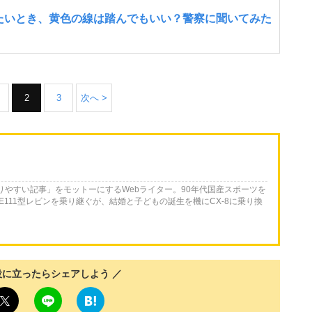
2
3
次へ >
かりやすい記事」をモットーにするWebライター。90年代国産スポーツを
E111型レビンを乗り継ぐが、結婚と子どもの誕生を機にCX-8に乗り換
役に立ったらシェアしよう ／