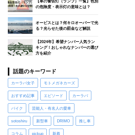
【車の警告灯（ランプ）一覧】色別
の危険度・表示灯の意味とは？
オービスとは？何キロオーバーで光
る？光らせた後の罰金など解説
【2024年】希望ナンバー人気ラン
キング！おしゃれなナンバーの選び
方を紹介
話題のキーワード
カーラバ女子
モトメガネカーズ
おすすめ記事
エピソード
カーラバ
バイク
芸能人・有名人の愛車
sotoshiru
新型車
DRIMO
推し車
コラム
pickup
新着