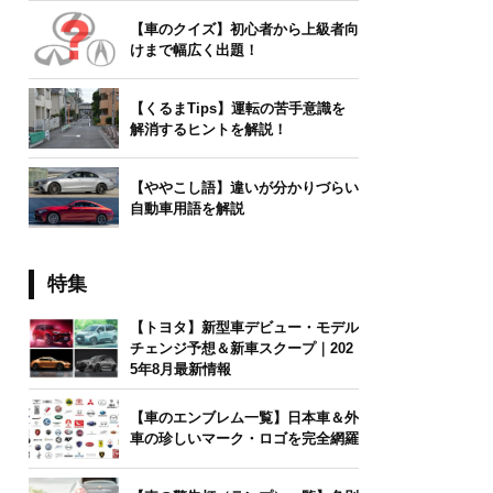
【車のクイズ】初心者から上級者向
けまで幅広く出題！
【くるまTips】運転の苦手意識を
解消するヒントを解説！
【ややこし語】違いが分かりづらい
自動車用語を解説
特集
【トヨタ】新型車デビュー・モデル
チェンジ予想＆新車スクープ｜202
5年8月最新情報
【車のエンブレム一覧】日本車＆外
車の珍しいマーク・ロゴを完全網羅