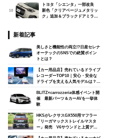
トヨタ「シエンタ」一部改良
新色「クリアベージュメタリッ
10
ク」追加＆ブラックドアミラー
採用
新着記事
美しさと機能性の両立!?日産セレナ
オーテックのSNSでの絶賛ポイン
トとは？
【カー用品店】売れているドライブ
レコーダーTOP10｜安心・安全な
ドライブを支える人気モデルは？
【2026年6月版】
BLITZ×carrozzeria体感イベント開
催 最新パーツ＆カーAVを一挙体
験
HKSがレクサスGX550用マフラー
「リーガマックストレイルマスタ
ー」発売 V6サウンドと上質デザ
インを両立