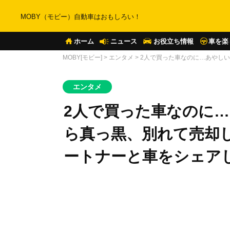
MOBY（モビー）自動車はおもしろい！
ホーム
ニュース
お役立ち情報
車を楽
MOBY[モビー]
>
エンタメ
>
2人で買った車なのに…あやし
エンタメ
2人で買った車なのに…
ら真っ黒、別れて売却
ートナーと車をシェア