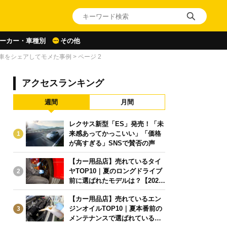
ーカー・車種別
その他
車をシェアしてモメた事例
>
ページ 2
アクセスランキング
週間
月間
レクサス新型「ES」発売！「未
来感あってかっこいい」「価格
1
が高すぎる」SNSで賛否の声
【カー用品店】売れているタイ
ヤTOP10｜夏のロングドライブ
2
前に選ばれたモデルは？【2026
年6月版】
【カー用品店】売れているエン
ジンオイルTOP10｜夏本番前の
3
メンテナンスで選ばれている人