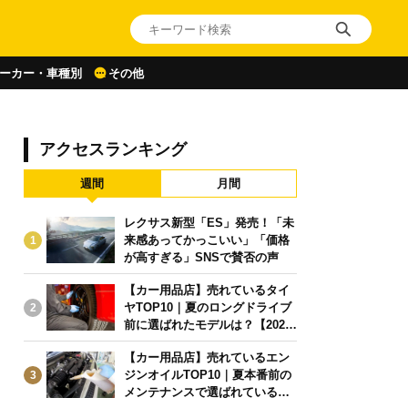
ーカー・車種別
その他
アクセスランキング
週間
月間
レクサス新型「ES」発売！「未
来感あってかっこいい」「価格
1
が高すぎる」SNSで賛否の声
【カー用品店】売れているタイ
ヤTOP10｜夏のロングドライブ
2
前に選ばれたモデルは？【2026
年6月版】
【カー用品店】売れているエン
ジンオイルTOP10｜夏本番前の
3
メンテナンスで選ばれている人