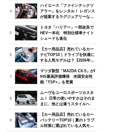
気モデルは？【2026年6月版】
ハイエース「ファインテックツ
アラー」をレンタル！ レガンス
4
が提案するラグジュアリーな移
動体験
トヨタ「ハリアー」一部改良で
HEV一本化 特別仕様車ナイト
5
シェードも進化
【カー用品店】売れているカー
ナビTOP10｜ドライブを快適に
6
する人気モデルは？【2026年6
月版】
マツダ新型「MAZDA CX-5」がI
IHS最高評価獲得 米国安全性
7
能「TSP+」を受賞
ムーヴをユーロスポーツカスタ
ム！ 日常の使いやすさはそのま
8
まに、他とは違うスタイルへ
【カー用品店】売れているカー
バッテリーTOP10｜夏のトラブ
9
ル対策に選ばれている人気モデ
ルは？【2026年6月版】