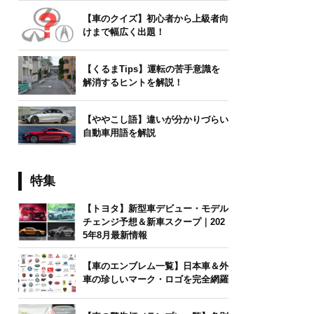
【車のクイズ】初心者から上級者向
けまで幅広く出題！
【くるまTips】運転の苦手意識を
解消するヒントを解説！
【ややこし語】違いが分かりづらい
自動車用語を解説
特集
【トヨタ】新型車デビュー・モデル
チェンジ予想＆新車スクープ｜202
5年8月最新情報
【車のエンブレム一覧】日本車＆外
車の珍しいマーク・ロゴを完全網羅