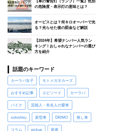
【車の警告灯（ランプ）一覧】色別
の危険度・表示灯の意味とは？
オービスとは？何キロオーバーで光
る？光らせた後の罰金など解説
【2024年】希望ナンバー人気ラン
キング！おしゃれなナンバーの選び
方を紹介
話題のキーワード
カーラバ女子
モトメガネカーズ
おすすめ記事
エピソード
カーラバ
バイク
芸能人・有名人の愛車
sotoshiru
新型車
DRIMO
推し車
コラム
pickup
新着