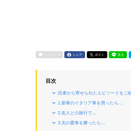
コメント
0
シェア
ポスト
送る
目次
読者から寄せられたエピソードをご
1.新車のイタリア車を買ったら…
2.友人との旅行で…
3.夫の愛車を擦ったら…