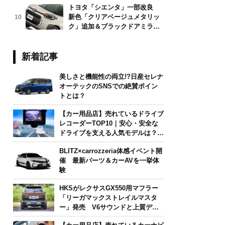
トヨタ「シエンタ」一部改良
新色「クリアベージュメタリッ
10
ク」追加＆ブラックドアミラー
採用
新着記事
美しさと機能性の両立!?日産セレナ
オーテックのSNSでの絶賛ポイン
トとは？
【カー用品店】売れているドライブ
レコーダーTOP10｜安心・安全な
ドライブを支える人気モデルは？
【2026年6月版】
BLITZ×carrozzeria体感イベント開
催 最新パーツ＆カーAVを一挙体
験
HKSがレクサスGX550用マフラー
「リーガマックストレイルマスタ
ー」発売 V6サウンドと上質デザ
インを両立