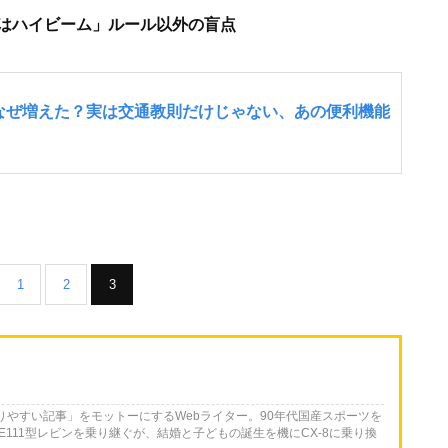
はハイビーム」ルール以外の盲点
1
2
3
かりやすい記事」をモットーにするWebライター。90年代国産スポーツを
E111型レビンを乗り継ぐが、結婚と子どもの誕生を機にCX-8に乗り換