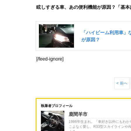
眩しすぎる車、あの便利機能が原因？「基本
[/feed-ignore]
< 前へ
執筆者プロフィール
鹿間羊市
1986年生まれ。「車好き以外にもわ
こよなく愛し、R33型スカイラインやA