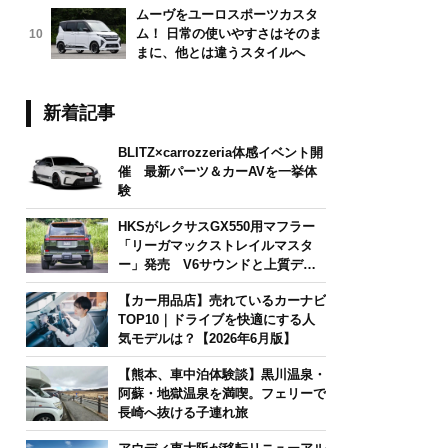
ムーヴをユーロスポーツカスタ
ム！ 日常の使いやすさはそのま
10
まに、他とは違うスタイルへ
新着記事
BLITZ×carrozzeria体感イベント開
催 最新パーツ＆カーAVを一挙体
験
HKSがレクサスGX550用マフラー
「リーガマックストレイルマスタ
ー」発売 V6サウンドと上質デザ
インを両立
【カー用品店】売れているカーナビ
TOP10｜ドライブを快適にする人
気モデルは？【2026年6月版】
【熊本、車中泊体験談】黒川温泉・
阿蘇・地獄温泉を満喫。フェリーで
長崎へ抜ける子連れ旅