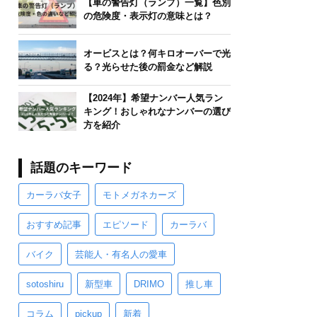
【車の警告灯（ランプ）一覧】色別
の危険度・表示灯の意味とは？
オービスとは？何キロオーバーで光
る？光らせた後の罰金など解説
【2024年】希望ナンバー人気ラン
キング！おしゃれなナンバーの選び
方を紹介
話題のキーワード
カーラバ女子
モトメガネカーズ
おすすめ記事
エピソード
カーラバ
バイク
芸能人・有名人の愛車
sotoshiru
新型車
DRIMO
推し車
コラム
pickup
新着