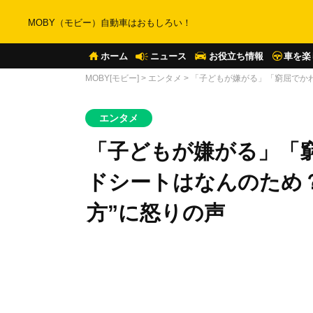
MOBY（モビー）自動車はおもしろい！
ホーム
ニュース
お役立ち情報
車を楽
MOBY[モビー]
>
エンタメ
>
「子どもが嫌がる」「窮屈でか
エンタメ
「子どもが嫌がる」「
ドシートはなんのため
方”に怒りの声