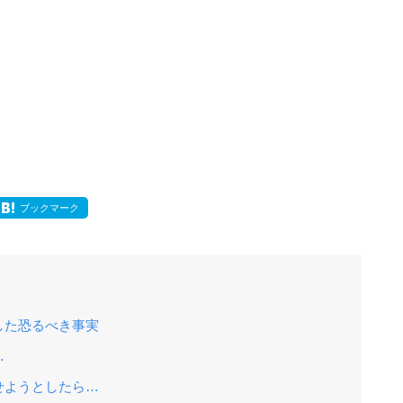
ブックマーク
した恐るべき事実
…
せようとしたら…