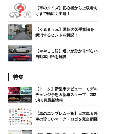
【車のクイズ】初心者から上級者向
けまで幅広く出題！
【くるまTips】運転の苦手意識を
解消するヒントを解説！
【ややこし語】違いが分かりづらい
自動車用語を解説
特集
【トヨタ】新型車デビュー・モデル
チェンジ予想＆新車スクープ｜202
5年8月最新情報
【車のエンブレム一覧】日本車＆外
車の珍しいマーク・ロゴを完全網羅