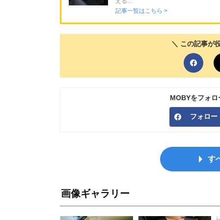
える...
記事一覧はこちら >
＼ この記事が
MOBYをフォ
フォロー
す
画像ギャラリー