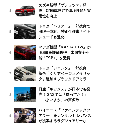
気モデルは？【2026年6月版】
スズキ新型「ブレッツァ」発
表 CNG車設定で環境性能と実
4
用性を向上
トヨタ「ハリアー」一部改良で
HEV一本化 特別仕様車ナイト
5
シェードも進化
マツダ新型「MAZDA CX-5」がI
IHS最高評価獲得 米国安全性
6
能「TSP+」を受賞
トヨタ「シエンタ」一部改良
新色「クリアベージュメタリッ
7
ク」追加＆ブラックドアミラー
採用
日産「キックス」が日本でも発
売！ SNSでは「待ってた！」
8
「いよいよか」の声多数
ハイエース「ファインテックツ
アラー」をレンタル！ レガンス
9
が提案するラグジュアリーな移
動体験