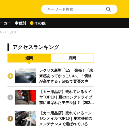
ーカー・車種別
その他
>
ページ 3
アクセスランキング
週間
月間
レクサス新型「ES」発売！「未
来感あってかっこいい」「価格
1
が高すぎる」SNSで賛否の声
【カー用品店】売れているタイ
ヤTOP10｜夏のロングドライブ
2
前に選ばれたモデルは？【2026
年6月版】
【カー用品店】売れているエン
ジンオイルTOP10｜夏本番前の
3
メンテナンスで選ばれている人