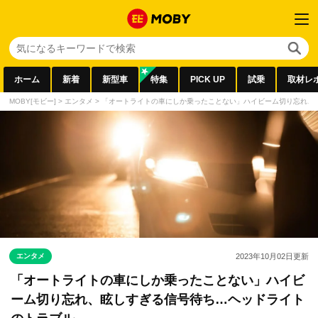
ホーム
新着
新型車
特集
PICK UP
試乗
取材レ
MOBY[モビー]
>
エンタメ
>
「オートライトの車にしか乗ったことない」ハイビーム切り忘れ、
エンタメ
2023年10月02日
更新
「オートライトの車にしか乗ったことない」ハイビ
ーム切り忘れ、眩しすぎる信号待ち…ヘッドライト