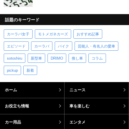
話題のキーワード
カーラバ女子
モトメガネカーズ
おすすめ記事
エピソード
カーラバ
バイク
芸能人・有名人の愛車
sotoshiru
新型車
DRIMO
推し車
コラム
pickup
新着
ホーム
ニュース
お役立ち情報
車を楽しむ
カー用品
エンタメ