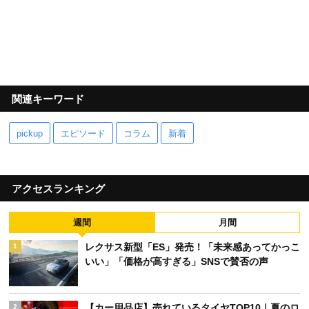
関連キーワード
pickup
エピソード
コラム
新着
アクセスランキング
週間
月間
レクサス新型「ES」発売！「未来感あってかっこ
1
いい」「価格が高すぎる」SNSで賛否の声
【カー用品店】売れているタイヤTOP10｜夏のロ
2