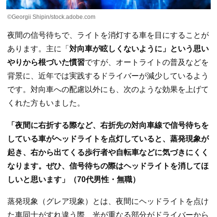
©Georgii Shipin/stock.adobe.com
夜間の信号待ちで、ライトを消灯する車を目にすることが
あります。主に「
対向車が眩しくないように」という思い
やりから根づいた慣習
ですが、オートライトの普及などを
背景に、近年では実践するドライバーが減少しているよう
です。対向車への配慮以外にも、次のような効果を上げて
くれた方もいました。
「夜間に右折する際など、右折先の対向車線で信号待ちを
している車がヘッドライトを点灯していると、蒸発現象が
起き、右から出てくる歩行者や自転車などに気づきにくく
なります。ぜひ、信号待ちの際はヘッドライトを消してほ
しいと思います」（70代男性・無職）
蒸発現象（グレア現象）とは、夜間にヘッドライトを点け
た車同士がすれ違う際、光が重なる部分がドライバーから