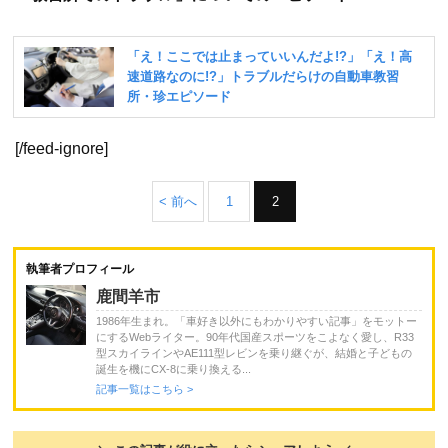
[/feed-ignore]
< 前へ
1
2
執筆者プロフィール
鹿間羊市
1986年生まれ。「車好き以外にもわかりやすい記事」をモットー
にするWebライター。90年代国産スポーツをこよなく愛し、R33
型スカイラインやAE111型レビンを乗り継ぐが、結婚と子どもの
誕生を機にCX-8に乗り換える...
記事一覧はこちら >