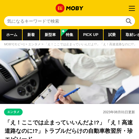
ホーム
新着
新型車
特集
PICK UP
試乗
取材レ
MOBY[モビー]
>
エンタメ
>
「え！ここでは止まっていいんだよ!?」「え！高速道路なのに!?
エンタメ
2023年08月01日
更新
「え！ここでは止まっていいんだよ!?」「え！高速
道路なのに!?」トラブルだらけの自動車教習所・珍