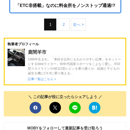
「ETC非搭載」なのに料金所をノンストップ通過!?
1
2
次へ >
執筆者プロフィール
鹿間羊市
1986年生まれ。「車好き以外にもわかりやすい記事」をモットー
にするWebライター。90年代国産スポーツをこよなく愛し、R33
型スカイラインやAE111型レビンを乗り継ぐが、結婚と子どもの
誕生を機にCX-8に乗り換える...
記事一覧はこちら >
＼ この記事が役に立ったらシェアしよう ／
MOBYをフォローして最新記事を受け取ろう