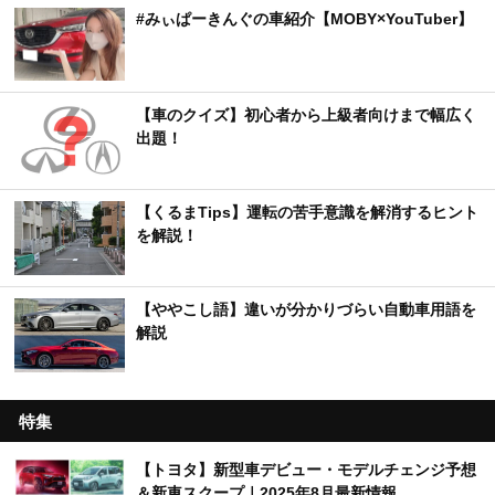
#みぃぱーきんぐの車紹介【MOBY×YouTuber】
【車のクイズ】初心者から上級者向けまで幅広く
出題！
【くるまTips】運転の苦手意識を解消するヒント
を解説！
【ややこし語】違いが分かりづらい自動車用語を
解説
特集
【トヨタ】新型車デビュー・モデルチェンジ予想
＆新車スクープ｜2025年8月最新情報