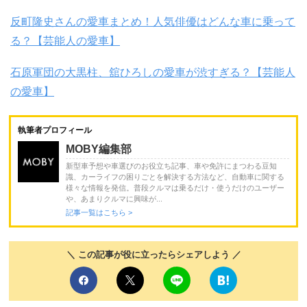
反町隆史さんの愛車まとめ！人気俳優はどんな車に乗って
る？【芸能人の愛車】
石原軍団の大黒柱、舘ひろしの愛車が渋すぎる？【芸能人
の愛車】
執筆者プロフィール
MOBY編集部
新型車予想や車選びのお役立ち記事、車や免許にまつわる豆知
識、カーライフの困りごとを解決する方法など、自動車に関する
様々な情報を発信。普段クルマは乗るだけ・使うだけのユーザー
や、あまりクルマに興味が...
記事一覧はこちら >
＼ この記事が役に立ったらシェアしよう ／