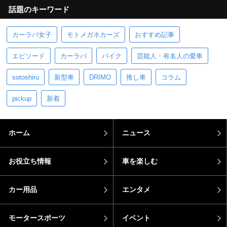
話題のキーワード
カーラバ女子
モトメガネカーズ
おすすめ記事
エピソード
カーラバ
バイク
芸能人・有名人の愛車
sotoshiru
新型車
DRIMO
推し車
コラム
pickup
新着
ホーム
ニュース
お役立ち情報
車を楽しむ
カー用品
エンタメ
モータースポーツ
イベント