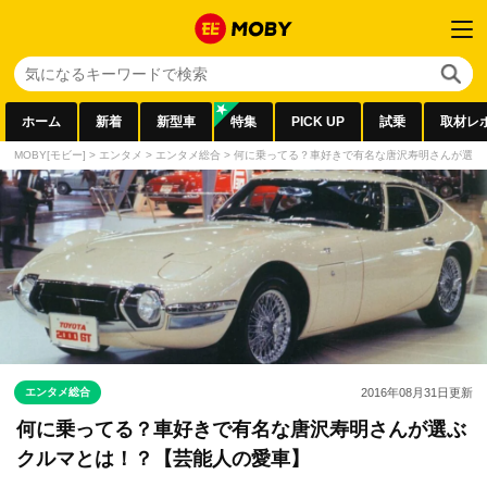
ホーム
新着
新型車
特集
PICK UP
試乗
取材レ
MOBY[モビー]
>
エンタメ
>
エンタメ総合
>
何に乗ってる？車好きで有名な唐沢寿明さんが選ぶ
エンタメ総合
2016年08月31日
更新
何に乗ってる？車好きで有名な唐沢寿明さんが選ぶ
クルマとは！？【芸能人の愛車】