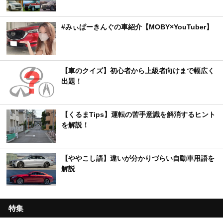
#みぃぱーきんぐの車紹介【MOBY×YouTuber】
【車のクイズ】初心者から上級者向けまで幅広く
出題！
【くるまTips】運転の苦手意識を解消するヒント
を解説！
【ややこし語】違いが分かりづらい自動車用語を
解説
特集