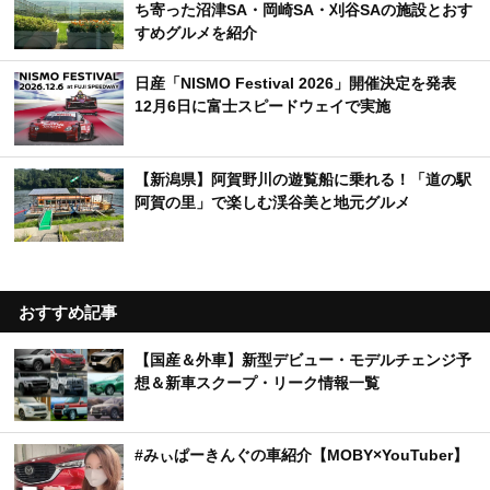
ち寄った沼津SA・岡崎SA・刈谷SAの施設とおす
すめグルメを紹介
日産「NISMO Festival 2026」開催決定を発表
12月6日に富士スピードウェイで実施
【新潟県】阿賀野川の遊覧船に乗れる！「道の駅
阿賀の里」で楽しむ渓谷美と地元グルメ
おすすめ記事
【国産＆外車】新型デビュー・モデルチェンジ予
想＆新車スクープ・リーク情報一覧
#みぃぱーきんぐの車紹介【MOBY×YouTuber】