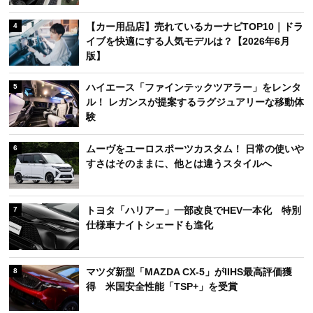
【カー用品店】売れているカーナビTOP10｜ドラ
4
イブを快適にする人気モデルは？【2026年6月
版】
ハイエース「ファインテックツアラー」をレンタ
5
ル！ レガンスが提案するラグジュアリーな移動体
験
ムーヴをユーロスポーツカスタム！ 日常の使いや
6
すさはそのままに、他とは違うスタイルへ
トヨタ「ハリアー」一部改良でHEV一本化 特別
7
仕様車ナイトシェードも進化
マツダ新型「MAZDA CX-5」がIIHS最高評価獲
8
得 米国安全性能「TSP+」を受賞