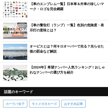
【車のエンブレム一覧】日本車＆外車の珍しいマ
ーク・ロゴを完全網羅
【車の警告灯（ランプ）一覧】色別の危険度・表
示灯の意味とは？
オービスとは？何キロオーバーで光る？光らせた
後の罰金など解説
【2024年】希望ナンバー人気ランキング！おしゃ
れなナンバーの選び方を紹介
話題のキーワード
カーラバ女子
モトメガネカーズ
おすすめ記事