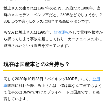
坂上さんの生まれは1967年のため、19歳だと1986年。当
時のメルセデス・ベンツ車だと、280Eなどでしょうか。2
80Eは今で言うEクラスに相当する高級セダンです。
ちなみに坂上さんは1995年、
飲酒運転
をして電柱を根本か
ら折ってしまう事故を起こしており、カーチェイスの末に
逮捕されたという過去を持っています。
現在は国産車との2台持ち？
同じく2020年10月28日「バイキングMORE」にて、
公用
車
問題に触れた際、坂上さんは「僕は車なんて何でもよく
て仕事のはBMWですけどプライベートは国産です」と発
言しています。