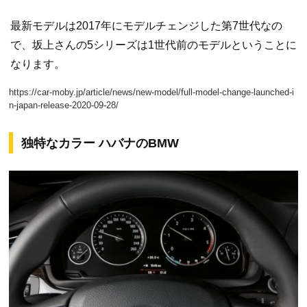
最新モデルは2017年にモデルチェンジした第7世代なの
で、坂上さんの5シリーズは1世代前のモデルということに
なります。
https://car-moby.jp/article/news/new-model/full-model-change-launched-i
n-japan-release-2020-09-28/
独特なカラー ハバナのBMW