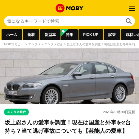
ホーム
新着
新型車
特集
PICK UP
試乗
取材レ
MOBY[モビー]
>
エンタメ
>
エンタメ総合
>
坂上忍さんの愛車を調査！現在は国産と外車を2台
エンタメ総合
2020年10月30日
更新
坂上忍さんの愛車を調査！現在は国産と外車を2台
持ち？当て逃げ事故についても【芸能人の愛車】