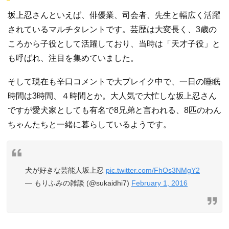
坂上忍さんといえば、俳優業、司会者、先生と幅広く活躍
されているマルチタレントです。芸歴は大変長く、3歳の
ころから子役として活躍しており、当時は「天才子役」と
も呼ばれ、注目を集めていました。
そして現在も辛口コメントで大ブレイク中で、一日の睡眠
時間は3時間、４時間とか。大人気で大忙しな坂上忍さん
ですが愛犬家としても有名で8兄弟と言われる、8匹のわん
ちゃんたちと一緒に暮らしているようです。
犬が好きな芸能人坂上忍
pic.twitter.com/FhOs3NMgY2
— もりふみの雑談 (@sukaidhi7)
February 1, 2016