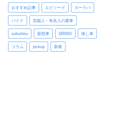
おすすめ記事
エピソード
カーラバ
バイク
芸能人・有名人の愛車
sotoshiru
新型車
DRIMO
推し車
コラム
pickup
新着