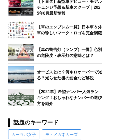
【トヨタ】新型車デビュー・モデル
チェンジ予想＆新車スクープ｜202
5年8月最新情報
【車のエンブレム一覧】日本車＆外
車の珍しいマーク・ロゴを完全網羅
【車の警告灯（ランプ）一覧】色別
の危険度・表示灯の意味とは？
オービスとは？何キロオーバーで光
る？光らせた後の罰金など解説
【2024年】希望ナンバー人気ラン
キング！おしゃれなナンバーの選び
方を紹介
話題のキーワード
カーラバ女子
モトメガネカーズ