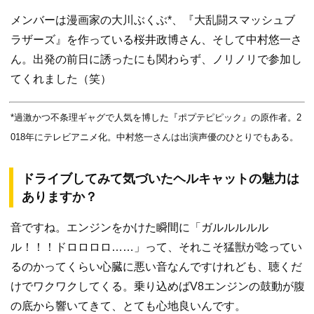
メンバーは漫画家の大川ぶくぶ*、『大乱闘スマッシュブ
ラザーズ』を作っている桜井政博さん、そして中村悠一さ
ん。出発の前日に誘ったにも関わらず、ノリノリで参加し
てくれました（笑）
*過激かつ不条理ギャグで人気を博した『ポプテピピック』の原作者。2
018年にテレビアニメ化。中村悠一さんは出演声優のひとりでもある。
ドライブしてみて気づいたヘルキャットの魅力は
ありますか？
音ですね。エンジンをかけた瞬間に「ガルルルルル
ル！！！ドロロロロ……」って、それこそ猛獣が唸ってい
るのかってくらい心臓に悪い音なんですけれども、聴くだ
けでワクワクしてくる。乗り込めばV8エンジンの鼓動が腹
の底から響いてきて、とても心地良いんです。