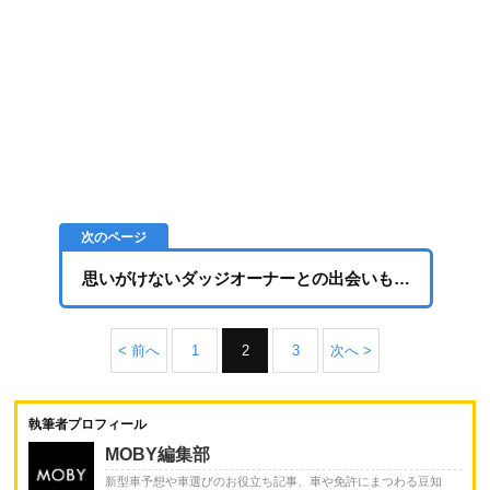
思いがけないダッジオーナーとの出会いも…
< 前へ
1
2
3
次へ >
執筆者プロフィール
MOBY編集部
新型車予想や車選びのお役立ち記事、車や免許にまつわる豆知