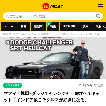
ホーム
新着
新型車
特集
PICK UP
試乗
取材レ
MOBY[モビー]
>
エンタメ
>
エンタメ総合
>
マフィア梶田×ダッジチャレンジャーSRTヘルキャ
エンタメ総合
2019年06月28日
更新
マフィア梶田×ダッジチャレンジャーSRTヘルキャ
ット「インドア派こそクルマが好きになる」