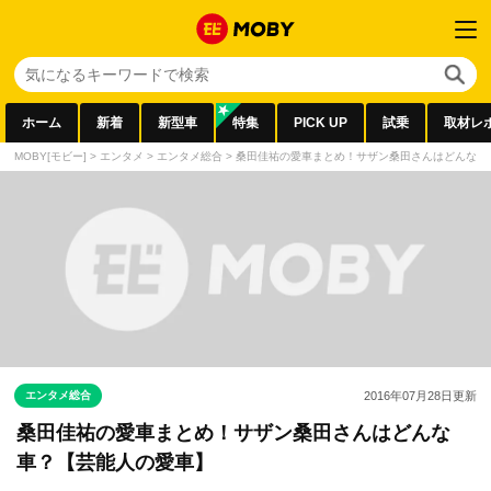
ホーム
新着
新型車
特集
PICK UP
試乗
取材レ
MOBY[モビー]
>
エンタメ
>
エンタメ総合
>
桑田佳祐の愛車まとめ！サザン桑田さんはどんな車
エンタメ総合
2016年07月28日
更新
桑田佳祐の愛車まとめ！サザン桑田さんはどんな
車？【芸能人の愛車】