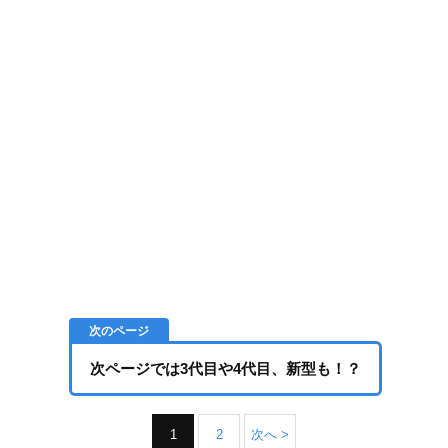
次ページでは3代目や4代目、新型も！？
1
2
次へ >