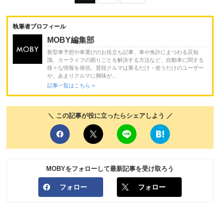
執筆者プロフィール
MOBY編集部
新型車予想や車選びのお役立ち記事、車や免許にまつわる豆知
識、カーライフの困りごとを解決する方法など、自動車に関する
様々な情報を発信。普段クルマは乗るだけ・使うだけのユーザー
や、あまりクルマに興味が...
記事一覧はこちら >
＼ この記事が役に立ったらシェアしよう ／
MOBYをフォローして最新記事を受け取ろう
フォロー
フォロー