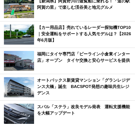
【新潟県】阿賀野川の遊覧船に乗れる！「道の駅
阿賀の里」で楽しむ渓谷美と地元グルメ
【カー用品店】売れているレーダー探知機TOP10
｜安全運転をサポートする人気モデルは？【2026
年6月版】
福岡にタイヤ専門店「ビーライン小倉東インター
店」オープン タイヤ交換と安心サービスを提供
オートバックス新賃貸マンション「グランレジデ
ンス大橋」誕生 BACSPOT発想の趣味共生レジ
デンス
スバル「ステラ」改良モデル発表 運転支援機能
を大幅アップデート