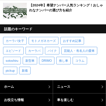
【2024年】希望ナンバー人気ランキング！おしゃ
れなナンバーの選び方を紹介
話題のキーワード
カーラバ女子
モトメガネカーズ
おすすめ記事
エピソード
カーラバ
バイク
芸能人・有名人の愛車
sotoshiru
新型車
DRIMO
推し車
コラム
pickup
新着
ホーム
ニュース
お役立ち情報
車を楽しむ