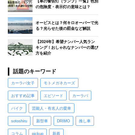
【車の警告灯（ランプ）一覧】色別
の危険度・表示灯の意味とは？
オービスとは？何キロオーバーで光
る？光らせた後の罰金など解説
【2024年】希望ナンバー人気ラン
キング！おしゃれなナンバーの選び
方を紹介
話題のキーワード
カーラバ女子
モトメガネカーズ
おすすめ記事
エピソード
カーラバ
バイク
芸能人・有名人の愛車
sotoshiru
新型車
DRIMO
推し車
コラム
pickup
新着