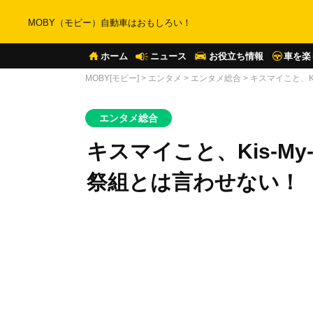
MOBY（モビー）自動車はおもしろい！
ホーム
ニュース
お役立ち情報
車を楽
MOBY[モビー]
>
エンタメ
>
エンタメ総合
>
キスマイこと、K
エンタメ総合
キスマイこと、Kis-M
祭組とは言わせない！