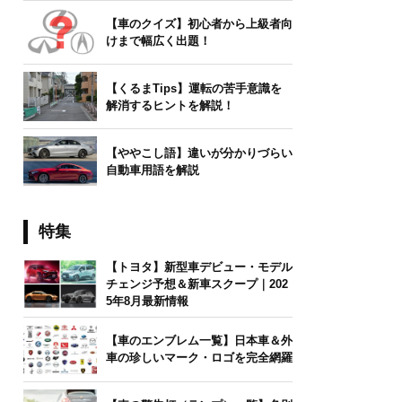
【車のクイズ】初心者から上級者向
けまで幅広く出題！
【くるまTips】運転の苦手意識を
解消するヒントを解説！
【ややこし語】違いが分かりづらい
自動車用語を解説
特集
【トヨタ】新型車デビュー・モデル
チェンジ予想＆新車スクープ｜202
5年8月最新情報
【車のエンブレム一覧】日本車＆外
車の珍しいマーク・ロゴを完全網羅