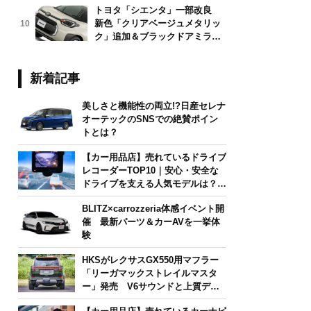
トヨタ「シエンタ」一部改良
新色「クリアベージュメタリッ
10
ク」追加＆ブラックドアミラー
採用
新着記事
美しさと機能性の両立!?日産セレナ
オーテックのSNSでの絶賛ポイン
トとは？
【カー用品店】売れているドライブ
レコーダーTOP10｜安心・安全な
ドライブを支える人気モデルは？
【2026年6月版】
BLITZ×carrozzeria体感イベント開
催 最新パーツ＆カーAVを一挙体
験
HKSがレクサスGX550用マフラー
「リーガマックストレイルマスタ
ー」発売 V6サウンドと上質デザ
インを両立