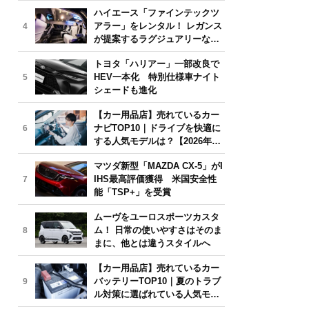
気モデルは？【2026年6月版】
ハイエース「ファインテックツ
アラー」をレンタル！ レガンス
4
が提案するラグジュアリーな移
動体験
トヨタ「ハリアー」一部改良で
HEV一本化 特別仕様車ナイト
5
シェードも進化
【カー用品店】売れているカー
ナビTOP10｜ドライブを快適に
6
する人気モデルは？【2026年6
月版】
マツダ新型「MAZDA CX-5」がI
IHS最高評価獲得 米国安全性
7
能「TSP+」を受賞
ムーヴをユーロスポーツカスタ
ム！ 日常の使いやすさはそのま
8
まに、他とは違うスタイルへ
【カー用品店】売れているカー
バッテリーTOP10｜夏のトラブ
9
ル対策に選ばれている人気モデ
ルは？【2026年6月版】