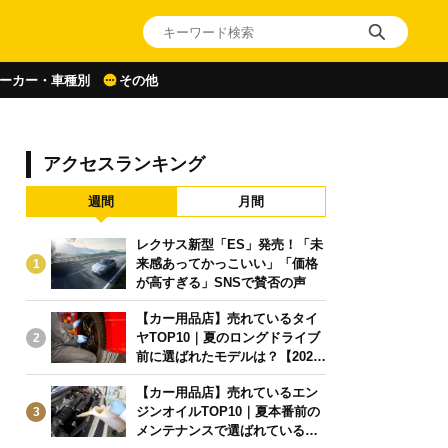
ーカー・車種別
その他
アクセスランキング
週間
月間
レクサス新型「ES」発売！「未
来感あってかっこいい」「価格
1
が高すぎる」SNSで賛否の声
【カー用品店】売れているタイ
ヤTOP10｜夏のロングドライブ
2
前に選ばれたモデルは？【2026
年6月版】
【カー用品店】売れているエン
ジンオイルTOP10｜夏本番前の
3
メンテナンスで選ばれている人