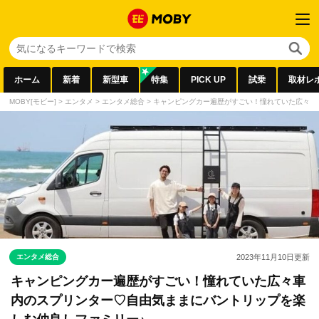
ホーム
新着
新型車
特集
PICK UP
試乗
取材レ
MOBY[モビー]
>
エンタメ
>
エンタメ総合
>
キャンピングカー遍歴がすごい！憧れていた広々車
エンタメ総合
2023年11月10日
更新
キャンピングカー遍歴がすごい！憧れていた広々車
内のスプリンター♡自由気ままにバントリップを楽