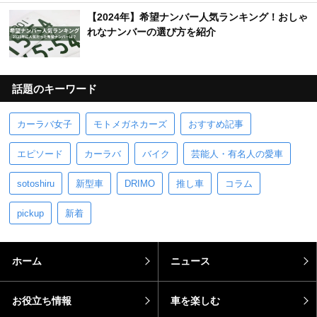
【2024年】希望ナンバー人気ランキング！おしゃ
れなナンバーの選び方を紹介
話題のキーワード
カーラバ女子
モトメガネカーズ
おすすめ記事
エピソード
カーラバ
バイク
芸能人・有名人の愛車
sotoshiru
新型車
DRIMO
推し車
コラム
pickup
新着
ホーム
ニュース
お役立ち情報
車を楽しむ