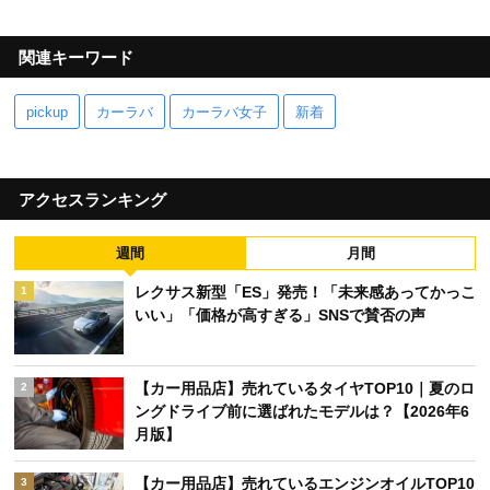
関連キーワード
pickup
カーラバ
カーラバ女子
新着
アクセスランキング
週間
月間
レクサス新型「ES」発売！「未来感あってかっこ
1
いい」「価格が高すぎる」SNSで賛否の声
【カー用品店】売れているタイヤTOP10｜夏のロ
2
ングドライブ前に選ばれたモデルは？【2026年6
月版】
【カー用品店】売れているエンジンオイルTOP10
3