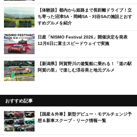
【体験談】都内から姫路まで長距離ドライブ！立
ち寄った沼津SA・岡崎SA・刈谷SAの施設とおす
すめグルメを紹介
日産「NISMO Festival 2026」開催決定を発表
12月6日に富士スピードウェイで実施
【新潟県】阿賀野川の遊覧船に乗れる！「道の駅
阿賀の里」で楽しむ渓谷美と地元グルメ
おすすめ記事
【国産＆外車】新型デビュー・モデルチェンジ予
想＆新車スクープ・リーク情報一覧