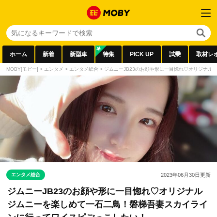
ホーム
新着
新型車
特集
PICK UP
試乗
取材レ
MOBY[モビー]
>
エンタメ
>
エンタメ総合
>
ジムニーJB23のお顔や形に一目惚れ♡オリジナ
エンタメ総合
2023年06月30日
更新
ジムニーJB23のお顔や形に一目惚れ♡オリジナル
ジムニーを楽しめて一石二鳥！磐梯吾妻スカイライ