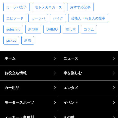
カーラバ女子
モトメガネカーズ
おすすめ記事
エピソード
カーラバ
バイク
芸能人・有名人の愛車
sotoshiru
新型車
DRIMO
推し車
コラム
pickup
新着
ホーム
ニュース
お役立ち情報
車を楽しむ
カー用品
エンタメ
モータースポーツ
イベント
メーカー・車種別
その他