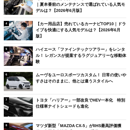
｜夏本番前のメンテナンスで選ばれている人気モ
デルは？【2026年6月版】
【カー用品店】売れているカーナビTOP10｜ドラ
4
イブを快適にする人気モデルは？【2026年6月
版】
ハイエース「ファインテックツアラー」をレンタ
5
ル！ レガンスが提案するラグジュアリーな移動体
験
ムーヴをユーロスポーツカスタム！ 日常の使いや
6
すさはそのままに、他とは違うスタイルへ
トヨタ「ハリアー」一部改良でHEV一本化 特別
7
仕様車ナイトシェードも進化
マツダ新型「MAZDA CX-5」がIIHS最高評価獲
8