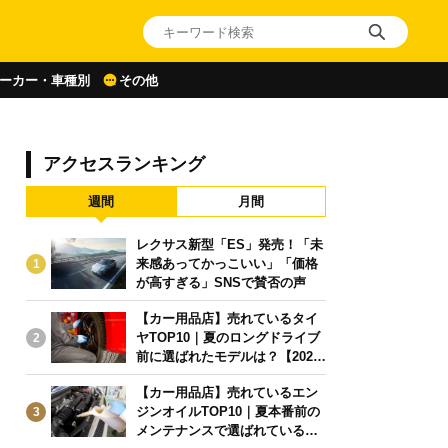
ーカー・車種別
その他
アクセスランキング
週間
月間
レクサス新型「ES」発売！「未
来感あってかっこいい」「価格
1
が高すぎる」SNSで賛否の声
【カー用品店】売れているタイ
ヤTOP10｜夏のロングドライブ
2
前に選ばれたモデルは？【2026
年6月版】
【カー用品店】売れているエン
ジンオイルTOP10｜夏本番前の
3
メンテナンスで選ばれている人