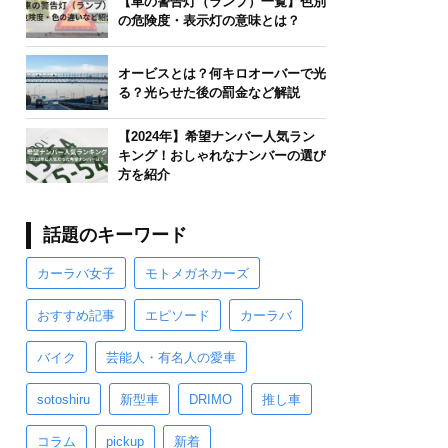
【車の警告灯（ランプ）一覧】色別
の危険度・表示灯の意味とは？
オービスとは？何キロオーバーで光
る？光らせた後の罰金など解説
【2024年】希望ナンバー人気ラン
キング！おしゃれなナンバーの選び
方を紹介
話題のキーワード
カーラバ女子
モトメガネカーズ
おすすめ記事
エピソード
カーラバ
バイク
芸能人・有名人の愛車
sotoshiru
新型車
DRIMO
推し車
コラム
pickup
新着