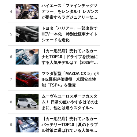
気モデルは？【2026年6月版】
ハイエース「ファインテックツ
アラー」をレンタル！ レガンス
4
が提案するラグジュアリーな移
動体験
トヨタ「ハリアー」一部改良で
HEV一本化 特別仕様車ナイト
5
シェードも進化
【カー用品店】売れているカー
ナビTOP10｜ドライブを快適に
6
する人気モデルは？【2026年6
月版】
マツダ新型「MAZDA CX-5」がI
IHS最高評価獲得 米国安全性
7
能「TSP+」を受賞
ムーヴをユーロスポーツカスタ
ム！ 日常の使いやすさはそのま
8
まに、他とは違うスタイルへ
【カー用品店】売れているカー
バッテリーTOP10｜夏のトラブ
9
ル対策に選ばれている人気モデ
ルは？【2026年6月版】