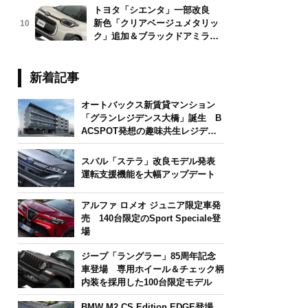
トヨタ「シエンタ」一部改良
新色「クリアベージュメタリッ
10
ク」追加＆ブラックドアミラー
採用
新着記事
オートバックス新賃貸マンション
「グランレジデンス大橋」誕生 B
ACSPOT発想の趣味共生レジデン
ス
スバル「ステラ」改良モデル発表
運転支援機能を大幅アップデート
アルファ ロメオ ジュニア限定車発
売 140台限定のSport Speciale登
場
ジープ「ラングラー」85周年記念
車登場 専用ホイール＆チェック柄
内装を採用した100台限定モデル
BMW M2 CS Edition EDGE登場