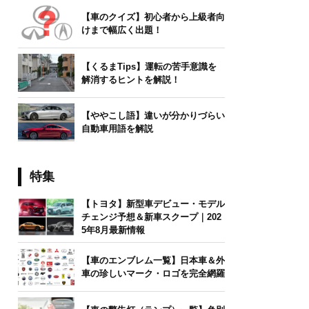
【車のクイズ】初心者から上級者向
けまで幅広く出題！
【くるまTips】運転の苦手意識を
解消するヒントを解説！
【ややこし語】違いが分かりづらい
自動車用語を解説
特集
【トヨタ】新型車デビュー・モデル
チェンジ予想＆新車スクープ｜202
5年8月最新情報
【車のエンブレム一覧】日本車＆外
車の珍しいマーク・ロゴを完全網羅