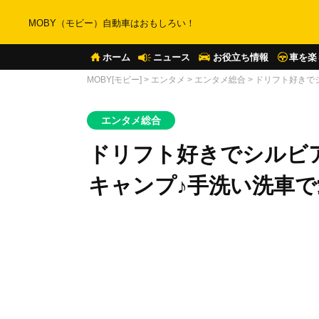
MOBY（モビー）自動車はおもしろい！
ホーム
ニュース
お役立ち情報
車を楽
MOBY[モビー]
>
エンタメ
>
エンタメ総合
>
ドリフト好きで
エンタメ総合
ドリフト好きでシルビア
キャンプ♪手洗い洗車