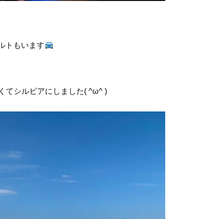
ルトもいます
シルビアにしました( ^ω^ )