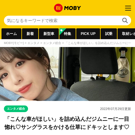
ホーム
新着
新型車
特集
PICK UP
試乗
取材レ
MOBY[モビー]
>
エンタメ
>
エンタメ総合
>
「こんな車がほしい」を詰め込んだジムニーに一目
エンタメ総合
2022年07月29日
更新
「こんな車がほしい」を詰め込んだジムニーに一目
惚れ♡サングラスをかける仕草にドキッとします♡