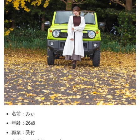
名前：みぃ
年齢：26歳
職業：受付