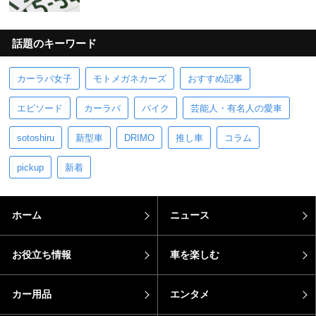
話題のキーワード
カーラバ女子
モトメガネカーズ
おすすめ記事
エピソード
カーラバ
バイク
芸能人・有名人の愛車
sotoshiru
新型車
DRIMO
推し車
コラム
pickup
新着
ホーム
ニュース
お役立ち情報
車を楽しむ
カー用品
エンタメ