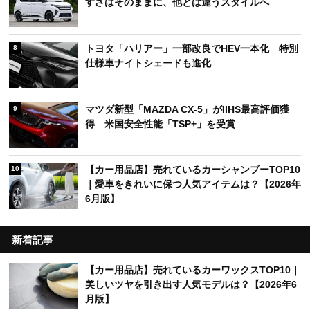
すさはそのままに、他とは違うスタイルへ
トヨタ「ハリアー」一部改良でHEV一本化 特別
8
仕様車ナイトシェードも進化
マツダ新型「MAZDA CX-5」がIIHS最高評価獲
9
得 米国安全性能「TSP+」を受賞
【カー用品店】売れているカーシャンプーTOP10
10
｜愛車をきれいに保つ人気アイテムは？【2026年
6月版】
新着記事
【カー用品店】売れているカーワックスTOP10｜
美しいツヤを引き出す人気モデルは？【2026年6
月版】