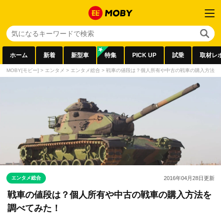
ホーム
新着
新型車
特集
PICK UP
試乗
取材レ
MOBY[モビー]
>
エンタメ
>
エンタメ総合
>
戦車の値段は？個人所有や中古の戦車の購入方法を
エンタメ総合
2016年04月28日
更新
戦車の値段は？個人所有や中古の戦車の購入方法を
調べてみた！