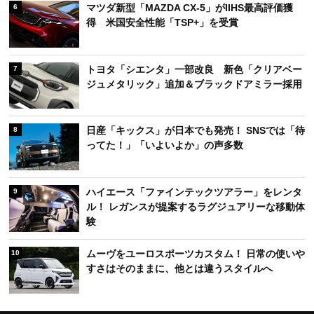
マツダ新型「MAZDA CX-5」がIIHS最高評価獲
6
得 米国安全性能「TSP+」を受賞
トヨタ「シエンタ」一部改良 新色「クリアベー
7
ジュメタリック」追加＆ブラックドアミラー採用
日産「キックス」が日本でも発売！ SNSでは「待
8
ってた！」「いよいよか」の声多数
ハイエース「ファインテックツアラー」をレンタ
9
ル！ レガンスが提案するラグジュアリーな移動体
験
ムーヴをユーロスポーツカスタム！ 日常の使いや
10
すさはそのままに、他とは違うスタイルへ