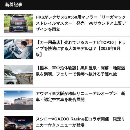
新着記事
HKSがレクサスGX550用マフラー「リーガマック
ストレイルマスター」発売 V6サウンドと上質デ
ザインを両立
【カー用品店】売れているカーナビTOP10｜ドラ
イブを快適にする人気モデルは？【2026年6月
版】
【熊本、車中泊体験談】黒川温泉・阿蘇・地獄温
泉を満喫。フェリーで長崎へ抜ける子連れ旅
アウディ東大阪が移転リニューアルオープン 新
車・認定中古車を統合展開
スシロー×GAZOO Racing初コラボ開催 限定ミ
ニカー付きメニューが登場