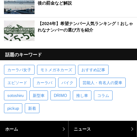
後の罰金など解説
【2024年】希望ナンバー人気ランキング！おしゃ
れなナンバーの選び方を紹介
話題のキーワード
カーラバ女子
モトメガネカーズ
おすすめ記事
エピソード
カーラバ
バイク
芸能人・有名人の愛車
sotoshiru
新型車
DRIMO
推し車
コラム
pickup
新着
ホーム
ニュース