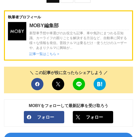
執筆者プロフィール
MOBY編集部
新型車予想や車選びのお役立ち記事、車や免許にまつわる豆知
識、カーライフの困りごとを解決する方法など、自動車に関する
様々な情報を発信。普段クルマは乗るだけ・使うだけのユーザー
や、あまりクルマに興味が...
記事一覧はこちら >
＼ この記事が役に立ったらシェアしよう ／
MOBYをフォローして最新記事を受け取ろう
フォロー
フォロー