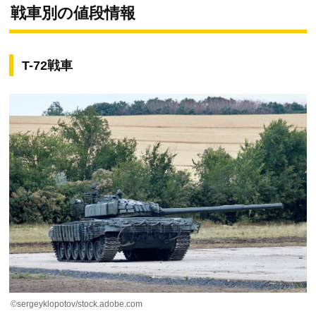
戦車別の値段情報
T-72戦車
©sergeyklopotov/stock.adobe.com