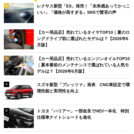
レクサス新型「ES」発売！「未来感あってかっこ
1
いい」「価格が高すぎる」SNSで賛否の声
【カー用品店】売れているタイヤTOP10｜夏のロ
2
ングドライブ前に選ばれたモデルは？【2026年6
月版】
【カー用品店】売れているエンジンオイルTOP10
3
｜夏本番前のメンテナンスで選ばれている人気モ
デルは？【2026年6月版】
スズキ新型「ブレッツァ」発表 CNG車設定で環
4
境性能と実用性を向上
トヨタ「ハリアー」一部改良でHEV一本化 特別
5
仕様車ナイトシェードも進化