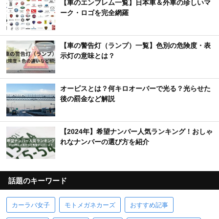
【車のエンブレム一覧】日本車＆外車の珍しいマ
ーク・ロゴを完全網羅
【車の警告灯（ランプ）一覧】色別の危険度・表
示灯の意味とは？
オービスとは？何キロオーバーで光る？光らせた
後の罰金など解説
【2024年】希望ナンバー人気ランキング！おしゃ
れなナンバーの選び方を紹介
話題のキーワード
カーラバ女子
モトメガネカーズ
おすすめ記事