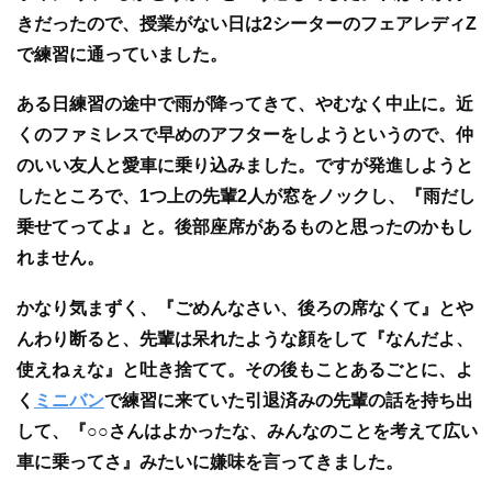
きだったので、授業がない日は2シーターのフェアレディZ
で練習に通っていました。
ある日練習の途中で雨が降ってきて、やむなく中止に。近
くのファミレスで早めのアフターをしようというので、仲
のいい友人と愛車に乗り込みました。ですが発進しようと
したところで、1つ上の先輩2人が窓をノックし、『雨だし
乗せてってよ』と。後部座席があるものと思ったのかもし
れません。
かなり気まずく、『ごめんなさい、後ろの席なくて』とや
んわり断ると、先輩は呆れたような顔をして『なんだよ、
使えねぇな』と吐き捨てて。その後もことあるごとに、よ
く
ミニバン
で練習に来ていた引退済みの先輩の話を持ち出
して、『○○さんはよかったな、みんなのことを考えて広い
車に乗ってさ』みたいに嫌味を言ってきました。