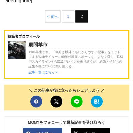
[/feed-ignore]
< 前へ
1
2
執筆者プロフィール
鹿間羊市
1986年生まれ。「車好き以外にもわかりやすい記事」をモットー
にするWebライター。90年代国産スポーツをこよなく愛し、R33
型スカイラインやAE111型レビンを乗り継ぐが、結婚と子どもの
誕生を機にCX-8に乗り換える...
記事一覧はこちら >
＼ この記事が役に立ったらシェアしよう ／
MOBYをフォローして最新記事を受け取ろう