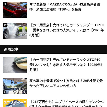
マツダ新型「MAZDA CX-5」がIIHS最高評価獲
9
得 米国安全性能「TSP+」を受賞
【カー用品店】売れているカーシャンプーTOP10
10
｜愛車をきれいに保つ人気アイテムは？【2026年
6月版】
新着記事
【カー用品店】売れているカーワックスTOP10｜
美しいツヤを引き出す人気モデルは？【2026年6
月版】
夏の車内を最速で冷やす方法とは？JAF検証で分
かった正しいエアコンの使い方
【213万円から】エブリイベースの軽キャンパー1
0選｜クーラー搭載モデルからロングセラーまで