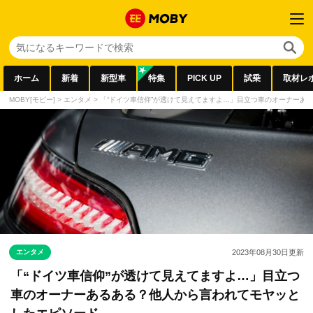
ホーム
新着
新型車
特集
PICK UP
試乗
取材レ
MOBY[モビー]
>
エンタメ
>
「“ドイツ車信仰”が透けて見えてますよ…」目立つ車のオーナーあ
エンタメ
2023年08月30日
更新
「“ドイツ車信仰”が透けて見えてますよ…」目立つ
車のオーナーあるある？他人から言われてモヤッと