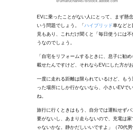
＠umaruchan4678/stock.adobe.com
EVに乗ったことがない人にとって、まず懸
いう問題でしょう。「
ハイブリッド
車などと
見もあり、これだけ聞くと「毎日使うには不
うなのでしょう。
「自宅をリフォームするときに、息子に勧め
載せたんですけど、それならEVにした方が
一度に走れる距離は限られているけど、もう
った場所にしか行かないなら、小さいEVで
ね。
旅行に行くときはもう、自分では運転せずバ
要がないし、あまり走らないので、充電は家
ゃないかな。静かだしいいですよ」（70代