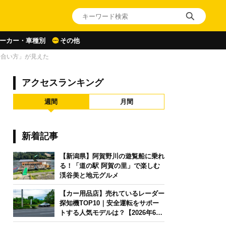
ーカー・車種別
その他
き合い方」が見えた
アクセスランキング
週間
月間
新着記事
【新潟県】阿賀野川の遊覧船に乗れ
る！「道の駅 阿賀の里」で楽しむ
渓谷美と地元グルメ
【カー用品店】売れているレーダー
探知機TOP10｜安全運転をサポー
トする人気モデルは？【2026年6月
版】