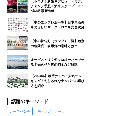
【トヨタ】新型車デビュー・モデル
チェンジ予想＆新車スクープ｜202
5年8月最新情報
【車のエンブレム一覧】日本車＆外
車の珍しいマーク・ロゴを完全網羅
【車の警告灯（ランプ）一覧】色別
の危険度・表示灯の意味とは？
オービスとは？何キロオーバーで光
る？光らせた後の罰金など解説
【2024年】希望ナンバー人気ラン
キング！おしゃれなナンバーの選び
方を紹介
話題のキーワード
カーラバ女子
モトメガネカーズ