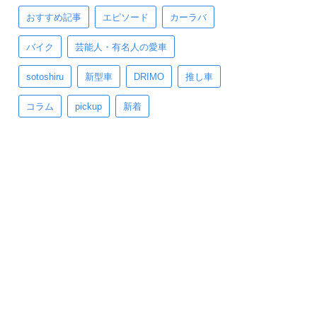
おすすめ記事
エピソード
カーラバ
バイク
芸能人・有名人の愛車
sotoshiru
新型車
DRIMO
推し車
コラム
pickup
新着