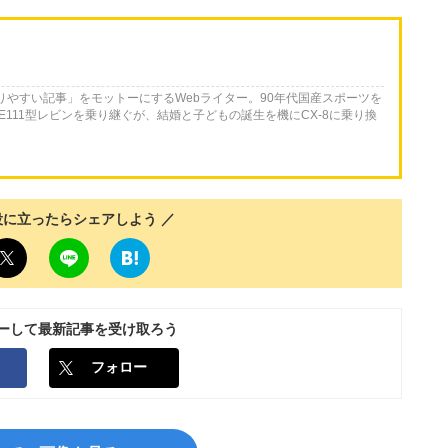
かりやすい記事」をモットーにするWebライター。90年代国産スポーツを
E111型レビンを乗り継ぐが、結婚と子どもの誕生を機にCX-8に乗り換
役に立ったらシェアしよう ／
ローして最新記事を受け取ろう
フォロー