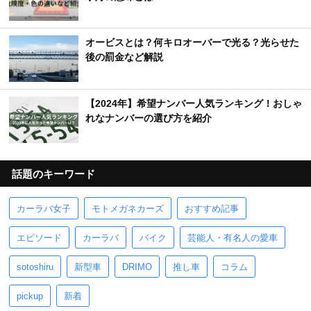
オービスとは？何キロオーバーで光る？光らせた
後の罰金など解説
【2024年】希望ナンバー人気ランキング！おしゃ
れなナンバーの選び方を紹介
話題のキーワード
カーラバ女子
モトメガネカーズ
おすすめ記事
エピソード
カーラバ
バイク
芸能人・有名人の愛車
sotoshiru
新型車
DRIMO
推し車
コラム
pickup
新着