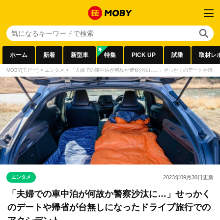
ホーム
新着
新型車
特集
PICK UP
試乗
取材レ
MOBY[モビー]
>
エンタメ
>
「夫婦での車中泊が何故か警察沙汰に…」せっかくのデートや帰省
エンタメ
2023年09月30日
更新
「夫婦での車中泊が何故か警察沙汰に…」せっかく
のデートや帰省が台無しになったドライブ旅行での