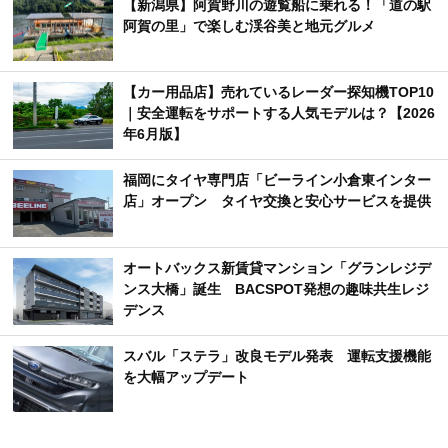
【新潟県】阿賀野川の遊覧船に乗れる！「道の駅
阿賀の里」で楽しむ渓谷美と地元グルメ
【カー用品店】売れているレーダー探知機TOP10
｜安全運転をサポートする人気モデルは？【2026
年6月版】
福岡にタイヤ専門店「ビーライン小倉東インター
店」オープン タイヤ交換と安心サービスを提供
オートバックス新賃貸マンション「グランレジデ
ンス大橋」誕生 BACSPOT発想の趣味共生レジ
デンス
スバル「ステラ」改良モデル発表 運転支援機能
を大幅アップデート