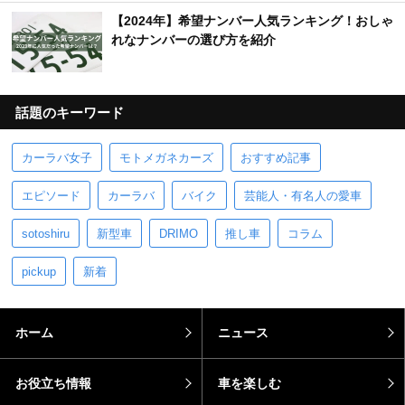
【2024年】希望ナンバー人気ランキング！おしゃ
れなナンバーの選び方を紹介
話題のキーワード
カーラバ女子
モトメガネカーズ
おすすめ記事
エピソード
カーラバ
バイク
芸能人・有名人の愛車
sotoshiru
新型車
DRIMO
推し車
コラム
pickup
新着
ホーム
ニュース
お役立ち情報
車を楽しむ