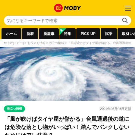
ホーム
新着
新型車
特集
PICK UP
試乗
取材レ
MOBY[モビー]
>
お役立ち情報
>
役立つ情報
>
「風が吹けばタイヤ屋が儲かる」台風通過後の道
役立つ情報
2024年06月08日
更新
「風が吹けばタイヤ屋が儲かる」台風通過後の道に
は危険な落とし物がいっぱい！踏んでパンクしない