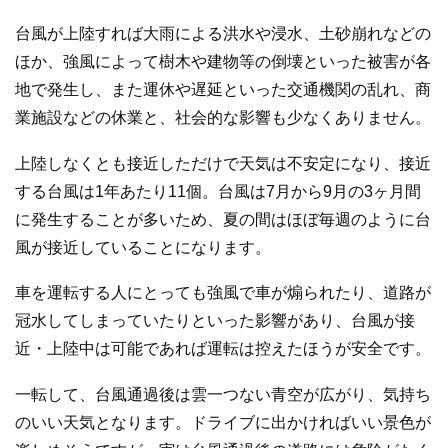
台風が上陸すれば大雨による洪水や浸水、土砂崩れなどの
ほか、強風によって樹木や建物等の倒壊といった被害が各
地で発生し、また運休や遅延といった交通機関の乱れ、商
業施設などの休業と、社会的な影響も少なくありません。
上陸しなくとも接近しただけで天気は不安定になり、接近
する台風は1年あたり11個。台風は7月から9月の3ヶ月間
に発生することが多いため、夏の間はほぼ毎週のように台
風が接近していることになります。
車を運転する人にとっても強風で車が煽られたり、道路が
冠水してしまっていたりといった影響があり、台風が接
近・上陸中は可能であれば運転は控えたほうが安全です。
一転して、台風通過後は雲一つない青空が広がり、気持ち
のいい天気となります。ドライブに出かければいい景色が