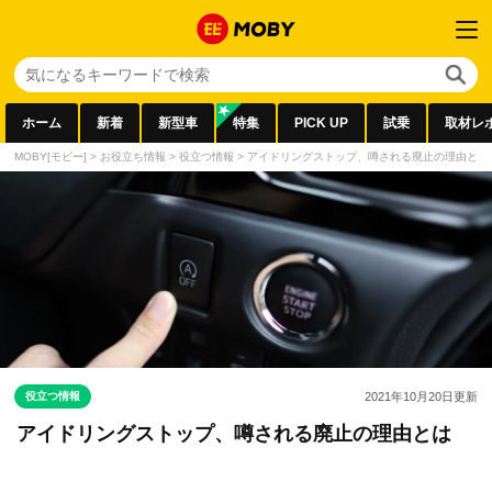
ホーム
新着
新型車
特集
PICK UP
試乗
取材レ
MOBY[モビー]
>
お役立ち情報
>
役立つ情報
>
アイドリングストップ、噂される廃止の理由とは
役立つ情報
2021年10月20日
更新
アイドリングストップ、噂される廃止の理由とは