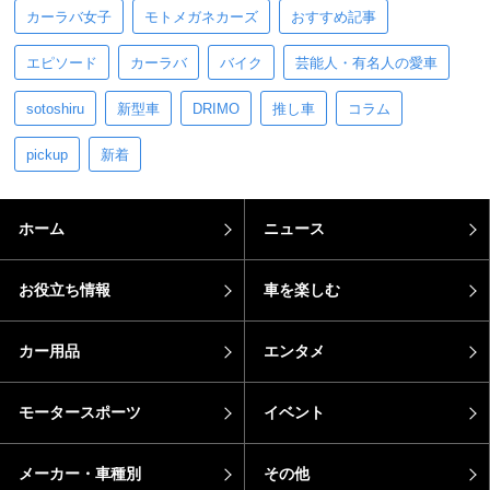
カーラバ女子
モトメガネカーズ
おすすめ記事
エピソード
カーラバ
バイク
芸能人・有名人の愛車
sotoshiru
新型車
DRIMO
推し車
コラム
pickup
新着
ホーム
ニュース
お役立ち情報
車を楽しむ
カー用品
エンタメ
モータースポーツ
イベント
メーカー・車種別
その他