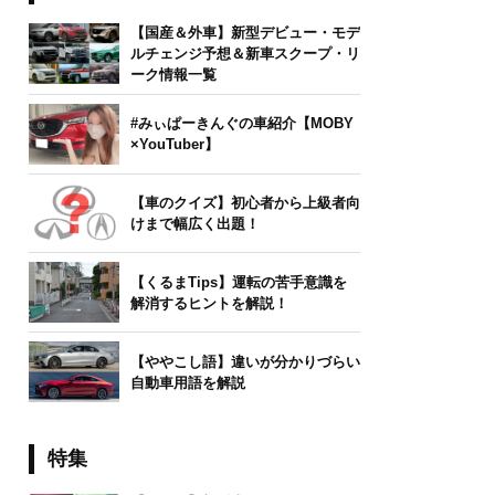
【国産＆外車】新型デビュー・モデ
ルチェンジ予想＆新車スクープ・リ
ーク情報一覧
#みぃぱーきんぐの車紹介【MOBY
×YouTuber】
【車のクイズ】初心者から上級者向
けまで幅広く出題！
【くるまTips】運転の苦手意識を
解消するヒントを解説！
【ややこし語】違いが分かりづらい
自動車用語を解説
特集