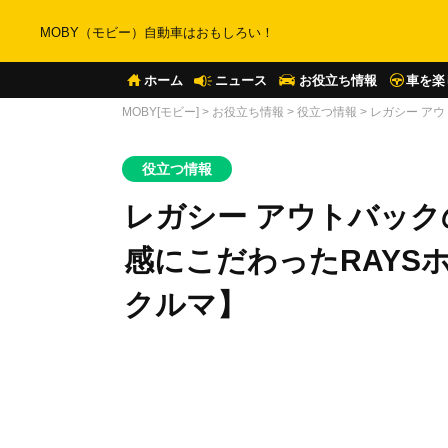
MOBY（モビー）自動車はおもしろい！
ホーム
ニュース
お役立ち情報
車を楽
MOBY[モビー]
>
お役立ち情報
>
役立つ情報
>
レガシー ア
役立つ情報
レガシー アウトバック
感にこだわったRAYS
クルマ】