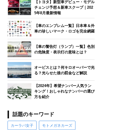
【トヨタ】新型車デビュー・モデル
チェンジ予想＆新車スクープ｜202
5年8月最新情報
【車のエンブレム一覧】日本車＆外
車の珍しいマーク・ロゴを完全網羅
【車の警告灯（ランプ）一覧】色別
の危険度・表示灯の意味とは？
オービスとは？何キロオーバーで光
る？光らせた後の罰金など解説
【2024年】希望ナンバー人気ラン
キング！おしゃれなナンバーの選び
方を紹介
話題のキーワード
カーラバ女子
モトメガネカーズ