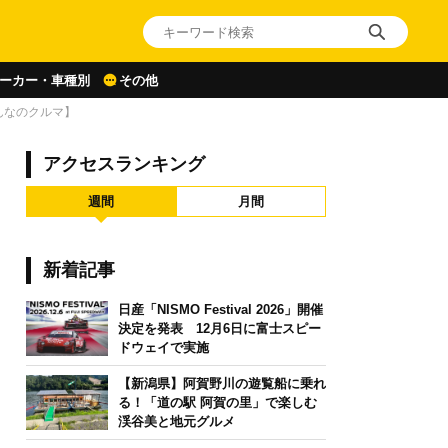
ーカー・車種別
その他
んなのクルマ】
アクセスランキング
週間
月間
新着記事
日産「NISMO Festival 2026」開催
決定を発表 12月6日に富士スピー
ドウェイで実施
【新潟県】阿賀野川の遊覧船に乗れ
る！「道の駅 阿賀の里」で楽しむ
渓谷美と地元グルメ