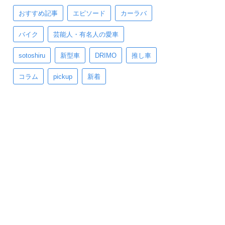
おすすめ記事
エピソード
カーラバ
バイク
芸能人・有名人の愛車
sotoshiru
新型車
DRIMO
推し車
コラム
pickup
新着