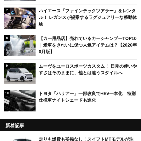
ハイエース「ファインテックツアラー」をレンタ
7
ル！ レガンスが提案するラグジュアリーな移動体
験
【カー用品店】売れているカーシャンプーTOP10
8
｜愛車をきれいに保つ人気アイテムは？【2026年
6月版】
ムーヴをユーロスポーツカスタム！ 日常の使いや
9
すさはそのままに、他とは違うスタイルへ
トヨタ「ハリアー」一部改良でHEV一本化 特別
10
仕様車ナイトシェードも進化
新着記事
走りも燃費も妥協なし！スイフトMTモデルが注