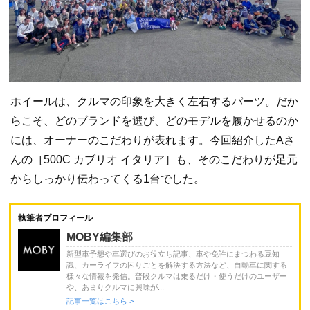
ホイールは、クルマの印象を大きく左右するパーツ。だか
らこそ、どのブランドを選び、どのモデルを履かせるのか
には、オーナーのこだわりが表れます。今回紹介したAさ
んの［500C カブリオ イタリア］も、そのこだわりが足元
からしっかり伝わってくる1台でした。
執筆者プロフィール
MOBY編集部
新型車予想や車選びのお役立ち記事、車や免許にまつわる豆知
識、カーライフの困りごとを解決する方法など、自動車に関する
様々な情報を発信。普段クルマは乗るだけ・使うだけのユーザー
や、あまりクルマに興味が...
記事一覧はこちら >