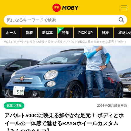
ホーム
新着
新型車
特集
PICK UP
試乗
取材レ
MOBY[モビー]
>
お役立ち情報
>
役立つ情報
>
アバルト500Cに映える鮮やかな足元！ ボディ
役立つ情報
2026年06月03日
更新
アバルト500Cに映える鮮やかな足元！ ボディとホ
イールの一体感で魅せるRAYSホイールカスタム