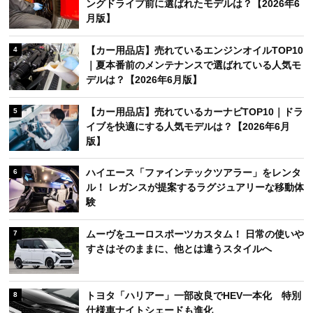
ングドライブ前に選ばれたモデルは？【2026年6
月版】
【カー用品店】売れているエンジンオイルTOP10
4
｜夏本番前のメンテナンスで選ばれている人気モ
デルは？【2026年6月版】
【カー用品店】売れているカーナビTOP10｜ドラ
5
イブを快適にする人気モデルは？【2026年6月
版】
ハイエース「ファインテックツアラー」をレンタ
6
ル！ レガンスが提案するラグジュアリーな移動体
験
ムーヴをユーロスポーツカスタム！ 日常の使いや
7
すさはそのままに、他とは違うスタイルへ
トヨタ「ハリアー」一部改良でHEV一本化 特別
8
仕様車ナイトシェードも進化