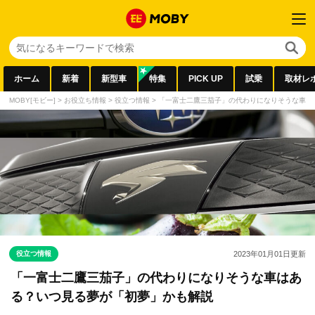
ホーム
新着
新型車
特集
PICK UP
試乗
取材レ
MOBY[モビー]
>
お役立ち情報
>
役立つ情報
>
「一富士二鷹三茄子」の代わりになりそうな車は
役立つ情報
2023年01月01日
更新
「一富士二鷹三茄子」の代わりになりそうな車はあ
る？いつ見る夢が「初夢」かも解説