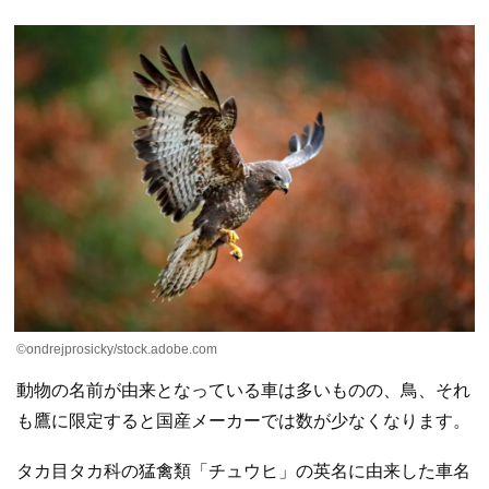
©ondrejprosicky/stock.adobe.com
動物の名前が由来となっている車は多いものの、鳥、それ
も鷹に限定すると国産メーカーでは数が少なくなります。
タカ目タカ科の猛禽類「チュウヒ」の英名に由来した車名