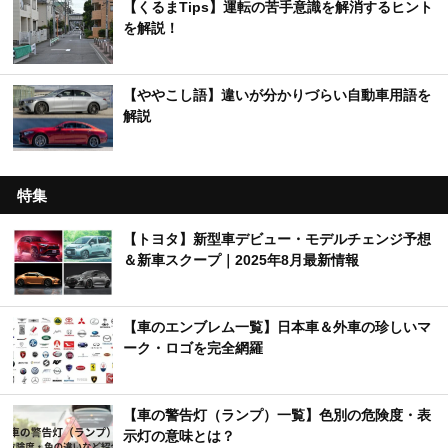
【くるまTips】運転の苦手意識を解消するヒント
を解説！
【ややこし語】違いが分かりづらい自動車用語を
解説
特集
【トヨタ】新型車デビュー・モデルチェンジ予想
＆新車スクープ｜2025年8月最新情報
【車のエンブレム一覧】日本車＆外車の珍しいマ
ーク・ロゴを完全網羅
【車の警告灯（ランプ）一覧】色別の危険度・表
示灯の意味とは？