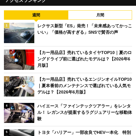
アクセスランキング
週間
月間
レクサス新型「ES」発売！「未来感あってかっこ
1
いい」「価格が高すぎる」SNSで賛否の声
【カー用品店】売れているタイヤTOP10｜夏のロ
2
ングドライブ前に選ばれたモデルは？【2026年6
月版】
【カー用品店】売れているエンジンオイルTOP10
3
｜夏本番前のメンテナンスで選ばれている人気モ
デルは？【2026年6月版】
ハイエース「ファインテックツアラー」をレンタ
4
ル！ レガンスが提案するラグジュアリーな移動体
験
トヨタ「ハリアー」一部改良でHEV一本化 特別
5