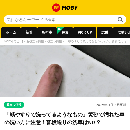
ホーム
新着
新型車
特集
PICK UP
試乗
取材レ
MOBY[モビー]
>
お役立ち情報
>
役立つ情報
>
「紙やすりで洗ってるようなもの」黄砂で汚れた
役立つ情報
2023年04月14日
更新
「紙やすりで洗ってるようなもの」黄砂で汚れた車
の洗い方に注意！普段通りの洗車はNG？