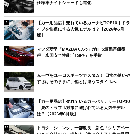
仕様車ナイトシェードも進化
【カー用品店】売れているカーナビTOP10｜ドラ
6
イブを快適にする人気モデルは？【2026年6月
版】
マツダ新型「MAZDA CX-5」がIIHS最高評価獲
7
得 米国安全性能「TSP+」を受賞
ムーヴをユーロスポーツカスタム！ 日常の使いや
8
すさはそのままに、他とは違うスタイルへ
【カー用品店】売れているカーバッテリーTOP10
9
｜夏のトラブル対策に選ばれている人気モデル
は？【2026年6月版】
トヨタ「シエンタ」一部改良 新色「クリアベー
10