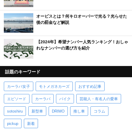
オービスとは？何キロオーバーで光る？光らせた
後の罰金など解説
【2024年】希望ナンバー人気ランキング！おしゃ
れなナンバーの選び方を紹介
話題のキーワード
カーラバ女子
モトメガネカーズ
おすすめ記事
エピソード
カーラバ
バイク
芸能人・有名人の愛車
sotoshiru
新型車
DRIMO
推し車
コラム
pickup
新着