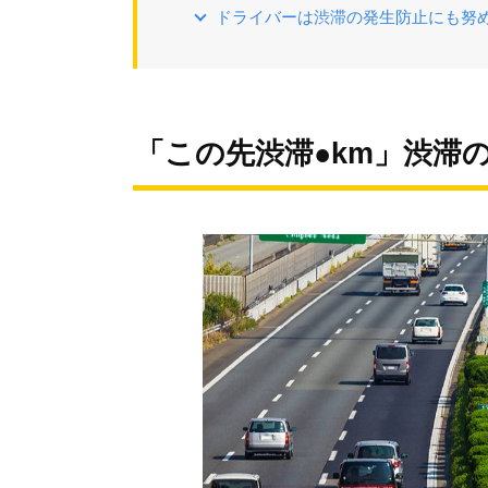
ドライバーは渋滞の発生防止にも努
「この先渋滞●km」渋滞