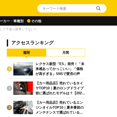
ーカー・車種別
その他
示して下道へ誘導してない？
アクセスランキング
週間
月間
レクサス新型「ES」発売！「未
来感あってかっこいい」「価格
1
が高すぎる」SNSで賛否の声
【カー用品店】売れているタイ
ヤTOP10｜夏のロングドライブ
2
前に選ばれたモデルは？【2026
年6月版】
【カー用品店】売れているエン
ジンオイルTOP10｜夏本番前の
3
メンテナンスで選ばれている人