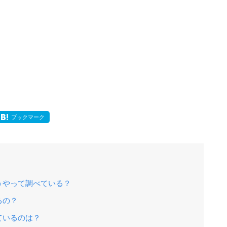
ブックマーク
うやって調べている？
るの？
ているのは？