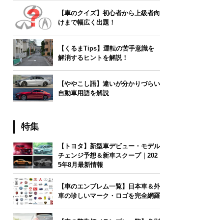
【車のクイズ】初心者から上級者向
けまで幅広く出題！
【くるまTips】運転の苦手意識を
解消するヒントを解説！
【ややこし語】違いが分かりづらい
自動車用語を解説
特集
【トヨタ】新型車デビュー・モデル
チェンジ予想＆新車スクープ｜202
5年8月最新情報
【車のエンブレム一覧】日本車＆外
車の珍しいマーク・ロゴを完全網羅