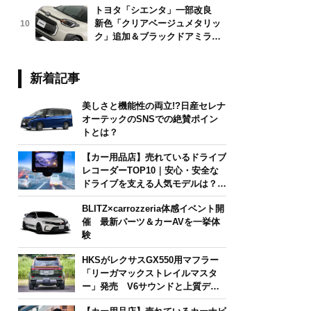
トヨタ「シエンタ」一部改良
新色「クリアベージュメタリッ
10
ク」追加＆ブラックドアミラー
採用
新着記事
美しさと機能性の両立!?日産セレナ
オーテックのSNSでの絶賛ポイン
トとは？
【カー用品店】売れているドライブ
レコーダーTOP10｜安心・安全な
ドライブを支える人気モデルは？
【2026年6月版】
BLITZ×carrozzeria体感イベント開
催 最新パーツ＆カーAVを一挙体
験
HKSがレクサスGX550用マフラー
「リーガマックストレイルマスタ
ー」発売 V6サウンドと上質デザ
インを両立