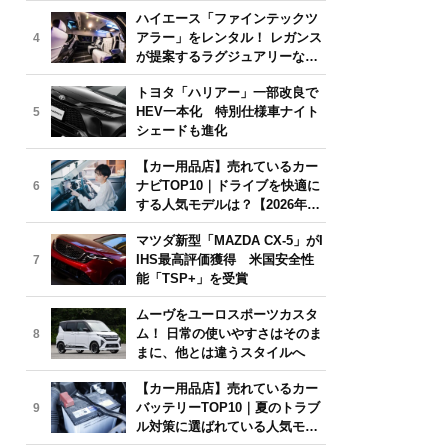
気モデルは？【2026年6月版】
ハイエース「ファインテックツ
アラー」をレンタル！ レガンス
4
が提案するラグジュアリーな移
動体験
トヨタ「ハリアー」一部改良で
HEV一本化 特別仕様車ナイト
5
シェードも進化
【カー用品店】売れているカー
ナビTOP10｜ドライブを快適に
6
する人気モデルは？【2026年6
月版】
マツダ新型「MAZDA CX-5」がI
IHS最高評価獲得 米国安全性
7
能「TSP+」を受賞
ムーヴをユーロスポーツカスタ
ム！ 日常の使いやすさはそのま
8
まに、他とは違うスタイルへ
【カー用品店】売れているカー
バッテリーTOP10｜夏のトラブ
9
ル対策に選ばれている人気モデ
ルは？【2026年6月版】