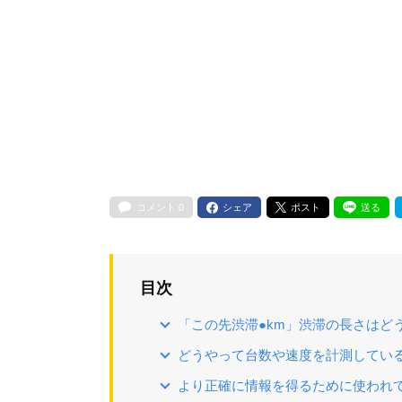
コメント
0
シェア
ポスト
送る
目次
「この先渋滞●km」渋滞の長さはど
どうやって台数や速度を計測してい
より正確に情報を得るために使われ