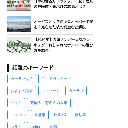
【車の警告灯（ランプ）一覧】色別
の危険度・表示灯の意味とは？
オービスとは？何キロオーバーで光
る？光らせた後の罰金など解説
【2024年】希望ナンバー人気ラン
キング！おしゃれなナンバーの選び
方を紹介
話題のキーワード
カーラバ女子
モトメガネカーズ
おすすめ記事
エピソード
カーラバ
バイク
芸能人・有名人の愛車
sotoshiru
新型車
DRIMO
推し車
コラム
pickup
新着