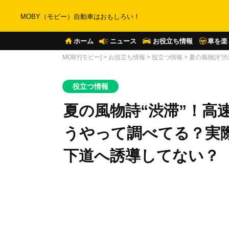
MOBY（モビー）自動車はおもしろい！
ホーム
ニュース
お役立ち情報
車を楽
MOBY[モビー]
>
お役立ち情報
>
役立つ情報
>
夏の風物詩“
役立つ情報
夏の風物詩“渋滞”！高
うやって調べてる？実
下道へ誘導してない？