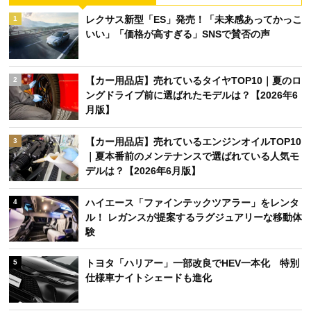
レクサス新型「ES」発売！「未来感あってかっこ
1
いい」「価格が高すぎる」SNSで賛否の声
【カー用品店】売れているタイヤTOP10｜夏のロ
2
ングドライブ前に選ばれたモデルは？【2026年6
月版】
【カー用品店】売れているエンジンオイルTOP10
3
｜夏本番前のメンテナンスで選ばれている人気モ
デルは？【2026年6月版】
ハイエース「ファインテックツアラー」をレンタ
4
ル！ レガンスが提案するラグジュアリーな移動体
験
トヨタ「ハリアー」一部改良でHEV一本化 特別
5
仕様車ナイトシェードも進化