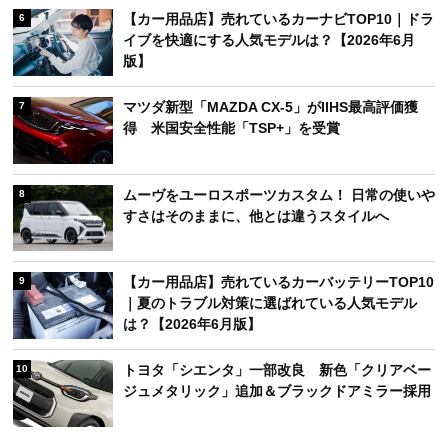
【カー用品店】売れているカーナビTOP10｜ドラ
6
イブを快適にする人気モデルは？【2026年6月
版】
マツダ新型「MAZDA CX-5」がIIHS最高評価獲
7
得 米国安全性能「TSP+」を受賞
ムーヴをユーロスポーツカスタム！ 日常の使いや
8
すさはそのままに、他とは違うスタイルへ
【カー用品店】売れているカーバッテリーTOP10
9
｜夏のトラブル対策に選ばれている人気モデル
は？【2026年6月版】
トヨタ「シエンタ」一部改良 新色「クリアベー
10
ジュメタリック」追加＆ブラックドアミラー採用