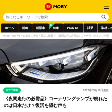
ホーム
新着
新型車
特集
PICK UP
試乗
取材レ
MOBY[モビー]
>
お役立ち情報
>
役立つ情報
>
《夜間走行の必需品》コーナリングランプが廃れ
役立つ情報
2023年05月19日
更新
《夜間走行の必需品》コーナリングランプが廃れた
のは日本だけ？復活を望む声も