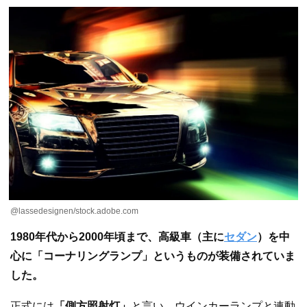
@lassedesignen/stock.adobe.com
1980年代から2000年頃まで、高級車（主に
セダン
）を中
心に「コーナリングランプ」というものが装備されていま
した。
正式には
「側方照射灯」
と言い、ウインカーランプと連動