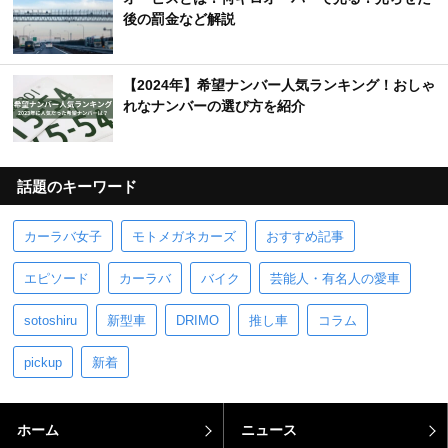
後の罰金など解説
【2024年】希望ナンバー人気ランキング！おしゃ
れなナンバーの選び方を紹介
話題のキーワード
カーラバ女子
モトメガネカーズ
おすすめ記事
エピソード
カーラバ
バイク
芸能人・有名人の愛車
sotoshiru
新型車
DRIMO
推し車
コラム
pickup
新着
ホーム
ニュース