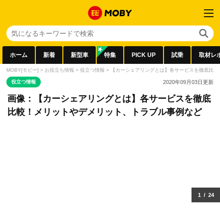
ホーム
新着
新型車
特集
PICK UP
試乗
取材レ
MOBY[モビー]
>
お役立ち情報
>
役立つ情報
>
【カーシェアリングとは】各サービスを徹底比較
役立つ情報
2020年09月03日
更新
画像：【カーシェアリングとは】各サービスを徹底
比較！メリットやデメリット、トラブル事例など
1
/
24