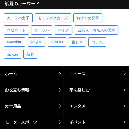
話題のキーワード
カーラバ女子
モトメガネカーズ
おすすめ記事
エピソード
カーラバ
バイク
芸能人・有名人の愛車
sotoshiru
新型車
DRIMO
推し車
コラム
pickup
新着
ホーム
ニュース
お役立ち情報
車を楽しむ
カー用品
エンタメ
モータースポーツ
イベント