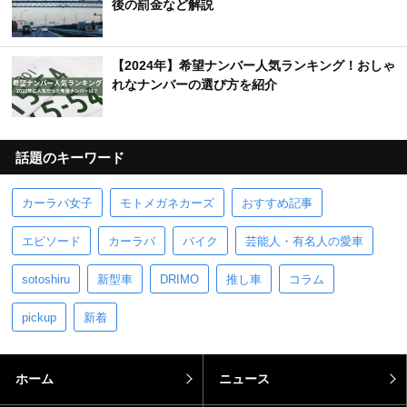
後の罰金など解説
【2024年】希望ナンバー人気ランキング！おしゃ
れなナンバーの選び方を紹介
話題のキーワード
カーラバ女子
モトメガネカーズ
おすすめ記事
エピソード
カーラバ
バイク
芸能人・有名人の愛車
sotoshiru
新型車
DRIMO
推し車
コラム
pickup
新着
ホーム
ニュース