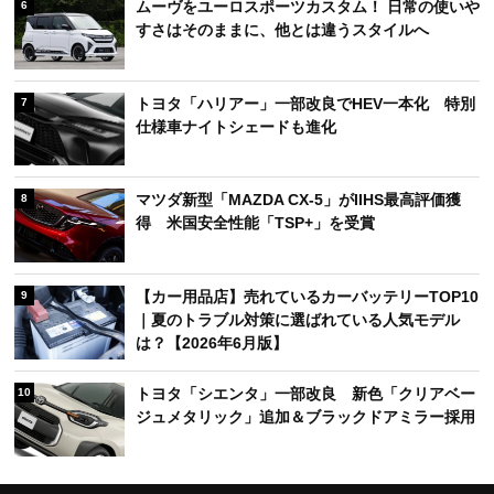
ムーヴをユーロスポーツカスタム！ 日常の使いや
6
すさはそのままに、他とは違うスタイルへ
トヨタ「ハリアー」一部改良でHEV一本化 特別
7
仕様車ナイトシェードも進化
マツダ新型「MAZDA CX-5」がIIHS最高評価獲
8
得 米国安全性能「TSP+」を受賞
【カー用品店】売れているカーバッテリーTOP10
9
｜夏のトラブル対策に選ばれている人気モデル
は？【2026年6月版】
トヨタ「シエンタ」一部改良 新色「クリアベー
10
ジュメタリック」追加＆ブラックドアミラー採用