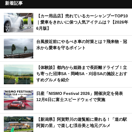
新着記事
【カー用品店】売れているカーシャンプーTOP10
｜愛車をきれいに保つ人気アイテムは？【2026年
6月版】
台風接近前にやるべき車の対策とは？飛来物・冠
水から愛車を守るポイント
【体験談】都内から姫路まで長距離ドライブ！立
ち寄った沼津SA・岡崎SA・刈谷SAの施設とおす
すめグルメを紹介
日産「NISMO Festival 2026」開催決定を発表
12月6日に富士スピードウェイで実施
【新潟県】阿賀野川の遊覧船に乗れる！「道の駅
阿賀の里」で楽しむ渓谷美と地元グルメ