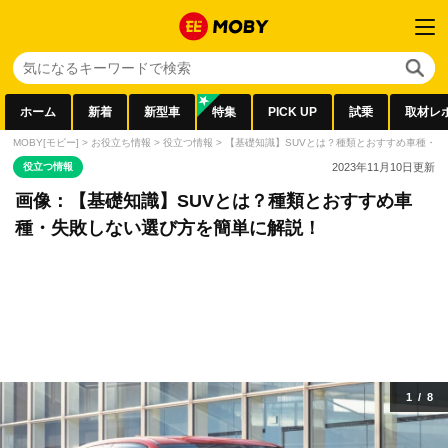
ホーム
新着
新型車
特集
PICK UP
試乗
取材レ
MOBY[モビー]
>
お役立ち情報
>
役立つ情報
>
【基礎知識】SUVとは？種類とおすすめ車種・
役立つ情報
2023年11月10日
更新
画像：【基礎知識】SUVとは？種類とおすすめ車
種・失敗しない選び方を簡単に解説！
1
/
8