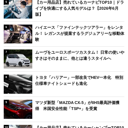
【カー用品店】売れているカーナビTOP10｜ドラ
5
イブを快適にする人気モデルは？【2026年6月
版】
ハイエース「ファインテックツアラー」をレンタ
6
ル！ レガンスが提案するラグジュアリーな移動体
験
ムーヴをユーロスポーツカスタム！ 日常の使いや
7
すさはそのままに、他とは違うスタイルへ
トヨタ「ハリアー」一部改良でHEV一本化 特別
8
仕様車ナイトシェードも進化
マツダ新型「MAZDA CX-5」がIIHS最高評価獲
9
得 米国安全性能「TSP+」を受賞
【カー用品店】売れているカーシャンプーTOP10
10