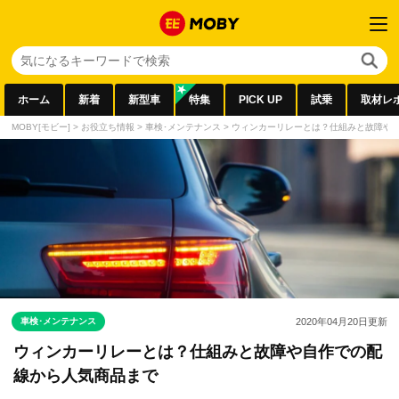
ホーム
新着
新型車
特集
PICK UP
試乗
取材レ
MOBY[モビー]
>
お役立ち情報
>
車検･メンテナンス
>
ウィンカーリレーとは？仕組みと故障や
車検･メンテナンス
2020年04月20日
更新
ウィンカーリレーとは？仕組みと故障や自作での配
線から人気商品まで