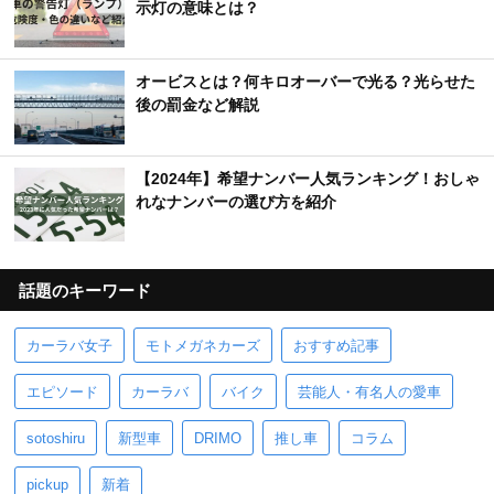
示灯の意味とは？
オービスとは？何キロオーバーで光る？光らせた
後の罰金など解説
【2024年】希望ナンバー人気ランキング！おしゃ
れなナンバーの選び方を紹介
話題のキーワード
カーラバ女子
モトメガネカーズ
おすすめ記事
エピソード
カーラバ
バイク
芸能人・有名人の愛車
sotoshiru
新型車
DRIMO
推し車
コラム
pickup
新着