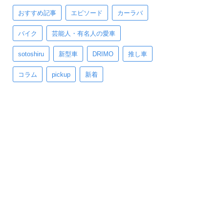
おすすめ記事
エピソード
カーラバ
バイク
芸能人・有名人の愛車
sotoshiru
新型車
DRIMO
推し車
コラム
pickup
新着