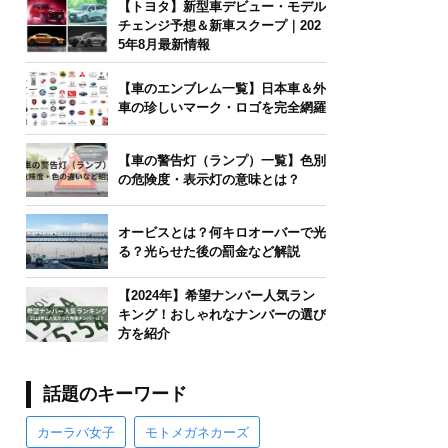
【トヨタ】新型車デビュー・モデル
チェンジ予想＆新車スクープ｜202
5年8月最新情報
【車のエンブレム一覧】日本車＆外
車の珍しいマーク・ロゴを完全網羅
【車の警告灯（ランプ）一覧】色別
の危険度・表示灯の意味とは？
オービスとは？何キロオーバーで光
る？光らせた後の罰金など解説
【2024年】希望ナンバー人気ラン
キング！おしゃれなナンバーの選び
方を紹介
話題のキーワード
カーラバ女子
モトメガネカーズ