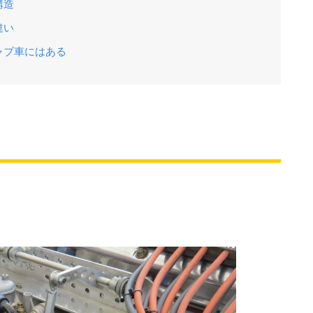
構造
違い
ャブ車にはある