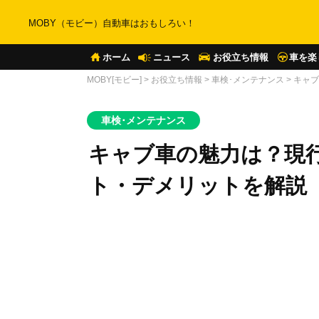
MOBY（モビー）自動車はおもしろい！
ホーム
ニュース
お役立ち情報
車を楽
MOBY[モビー]
>
お役立ち情報
>
車検･メンテナンス
>
キャブ
車検･メンテナンス
キャブ車の魅力は？現
ト・デメリットを解説