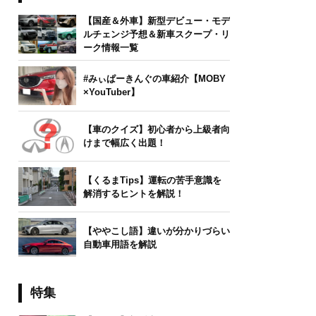
【国産＆外車】新型デビュー・モデ
ルチェンジ予想＆新車スクープ・リ
ーク情報一覧
#みぃぱーきんぐの車紹介【MOBY
×YouTuber】
【車のクイズ】初心者から上級者向
けまで幅広く出題！
【くるまTips】運転の苦手意識を
解消するヒントを解説！
【ややこし語】違いが分かりづらい
自動車用語を解説
特集