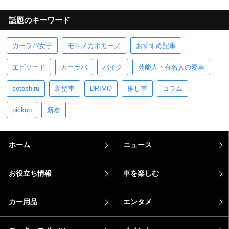
話題のキーワード
カーラバ女子
モトメガネカーズ
おすすめ記事
エピソード
カーラバ
バイク
芸能人・有名人の愛車
sotoshiru
新型車
DRIMO
推し車
コラム
pickup
新着
ホーム
ニュース
お役立ち情報
車を楽しむ
カー用品
エンタメ
モータースポーツ
イベント