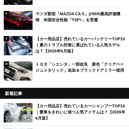
マツダ新型「MAZDA CX-5」がIIHS最高評価獲
8
得 米国安全性能「TSP+」を受賞
【カー用品店】売れているカーバッテリーTOP10
9
｜夏のトラブル対策に選ばれている人気モデル
は？【2026年6月版】
トヨタ「シエンタ」一部改良 新色「クリアベー
10
ジュメタリック」追加＆ブラックドアミラー採用
新着記事
【カー用品店】売れているカーシャンプーTOP10
｜愛車をきれいに保つ人気アイテムは？【2026年
6月版】
台風接近前にやるべき車の対策とは？飛来物・冠
水から愛車を守るポイント