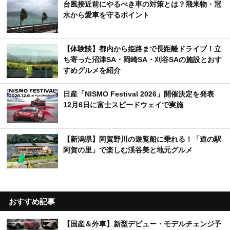
【体験談】都内から姫路まで長距離ドライブ！立
ち寄った沼津SA・岡崎SA・刈谷SAの施設とおす
すめグルメを紹介
日産「NISMO Festival 2026」開催決定を発表
12月6日に富士スピードウェイで実施
【新潟県】阿賀野川の遊覧船に乗れる！「道の駅
阿賀の里」で楽しむ渓谷美と地元グルメ
おすすめ記事
【国産＆外車】新型デビュー・モデルチェンジ予
想＆新車スクープ・リーク情報一覧