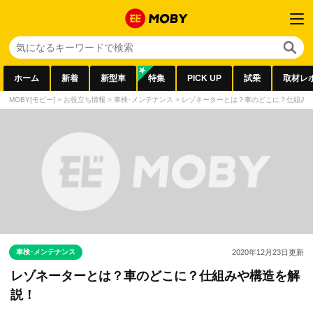
ホーム
新着
新型車
特集
PICK UP
試乗
取材レ
MOBY[モビー]
>
お役立ち情報
>
車検･メンテナンス
>
レゾネーターとは？車のどこに？仕組み
車検･メンテナンス
2020年12月23日
更新
レゾネーターとは？車のどこに？仕組みや構造を解
説！