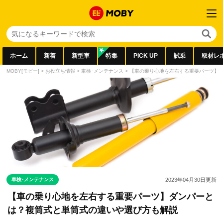
ホーム
新着
新型車
特集
PICK UP
試乗
取材レ
MOBY[モビー]
>
お役立ち情報
>
車検･メンテナンス
>
【車の乗り心地を左右する重要パーツ】
車検･メンテナンス
2023年04月30日
更新
【車の乗り心地を左右する重要パーツ】ダンパーと
は？複筒式と単筒式の違いや選び方も解説