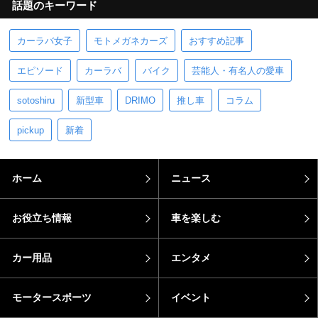
話題のキーワード
カーラバ女子
モトメガネカーズ
おすすめ記事
エピソード
カーラバ
バイク
芸能人・有名人の愛車
sotoshiru
新型車
DRIMO
推し車
コラム
pickup
新着
ホーム
ニュース
お役立ち情報
車を楽しむ
カー用品
エンタメ
モータースポーツ
イベント