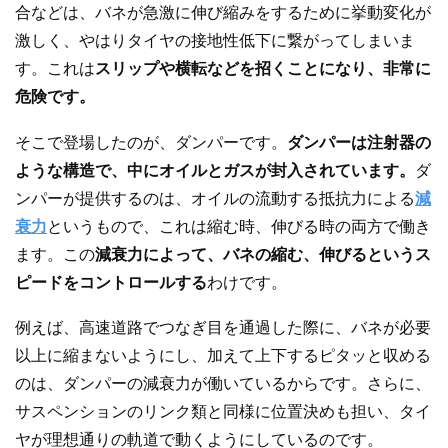
合などは、バネが急激に伸び縮みをするために挙動変化が
激しく、やはりタイヤの接地性低下に繋がってしまいま
す。これは
スリップや横転などを招くことになり、非常に
危険です。
そこで登場したのが、ダンパーです。
ダンパーは注射器の
ような構造で、中にオイルとガスが封入されています。
ダ
ンパーが提供するのは、オイルの流動する抵抗力による
減
衰力
というもので、これは縮む時、伸びる時の両方で働き
ます。この
減衰力によって、バネの縮む、伸びるというス
ピードをコントロールする
わけです。
例えば、高速道路でつなぎ目を通過した際に、バネが必要
以上に縮まないようにし、加えて上下するピタッと収める
のは、ダンパーの減衰力が働いているからです。さらに、
サスペンションのリンク類と同様に位置決めも担い、タイ
ヤが理想通りの軌道で動くようにしているのです。