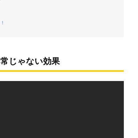
プ
較
う！
尋常じゃない効果