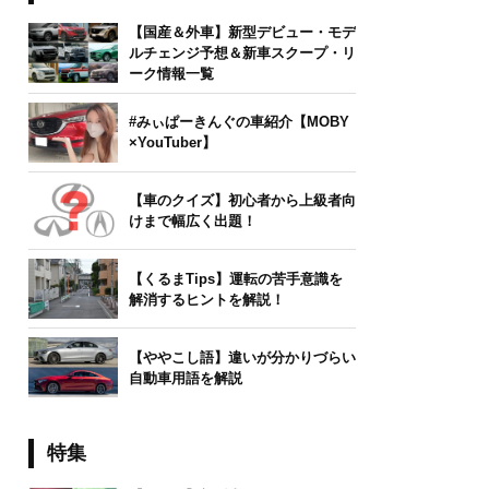
【国産＆外車】新型デビュー・モデ
ルチェンジ予想＆新車スクープ・リ
ーク情報一覧
#みぃぱーきんぐの車紹介【MOBY
×YouTuber】
【車のクイズ】初心者から上級者向
けまで幅広く出題！
【くるまTips】運転の苦手意識を
解消するヒントを解説！
【ややこし語】違いが分かりづらい
自動車用語を解説
特集