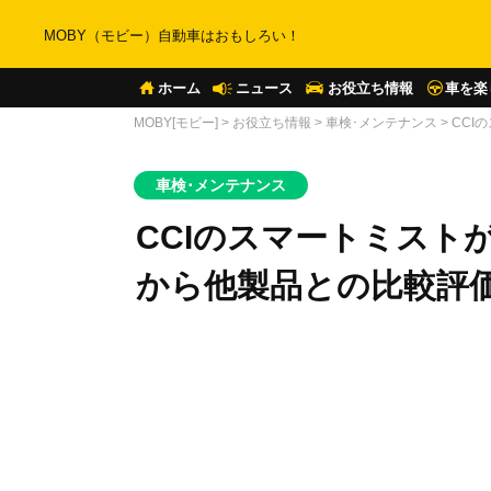
MOBY（モビー）自動車はおもしろい！
ホーム
ニュース
お役立ち情報
車を楽
MOBY[モビー]
>
お役立ち情報
>
車検･メンテナンス
>
CCI
車検･メンテナンス
CCIのスマートミスト
から他製品との比較評