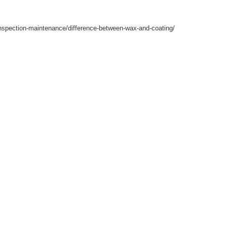
e-inspection-maintenance/difference-between-wax-and-coating/