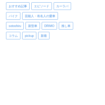
おすすめ記事
エピソード
カーラバ
バイク
芸能人・有名人の愛車
sotoshiru
新型車
DRIMO
推し車
コラム
pickup
新着