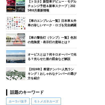
【トヨタ】新型車デビュー・モデル
チェンジ予想＆新車スクープ｜202
5年8月最新情報
【車のエンブレム一覧】日本車＆外
車の珍しいマーク・ロゴを完全網羅
【車の警告灯（ランプ）一覧】色別
の危険度・表示灯の意味とは？
オービスとは？何キロオーバーで光
る？光らせた後の罰金など解説
【2024年】希望ナンバー人気ラン
キング！おしゃれなナンバーの選び
方を紹介
話題のキーワード
カーラバ女子
モトメガネカーズ