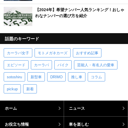
【2024年】希望ナンバー人気ランキング！おしゃ
れなナンバーの選び方を紹介
話題のキーワード
カーラバ女子
モトメガネカーズ
おすすめ記事
エピソード
カーラバ
バイク
芸能人・有名人の愛車
sotoshiru
新型車
DRIMO
推し車
コラム
pickup
新着
ホーム
ニュース
お役立ち情報
車を楽しむ