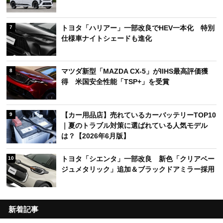
トヨタ「ハリアー」一部改良でHEV一本化 特別
7
仕様車ナイトシェードも進化
マツダ新型「MAZDA CX-5」がIIHS最高評価獲
8
得 米国安全性能「TSP+」を受賞
【カー用品店】売れているカーバッテリーTOP10
9
｜夏のトラブル対策に選ばれている人気モデル
は？【2026年6月版】
トヨタ「シエンタ」一部改良 新色「クリアベー
10
ジュメタリック」追加＆ブラックドアミラー採用
新着記事