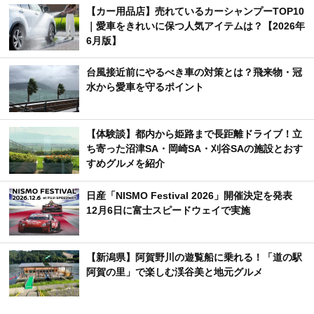
【カー用品店】売れているカーシャンプーTOP10
｜愛車をきれいに保つ人気アイテムは？【2026年
6月版】
台風接近前にやるべき車の対策とは？飛来物・冠
水から愛車を守るポイント
【体験談】都内から姫路まで長距離ドライブ！立
ち寄った沼津SA・岡崎SA・刈谷SAの施設とおす
すめグルメを紹介
日産「NISMO Festival 2026」開催決定を発表
12月6日に富士スピードウェイで実施
【新潟県】阿賀野川の遊覧船に乗れる！「道の駅
阿賀の里」で楽しむ渓谷美と地元グルメ