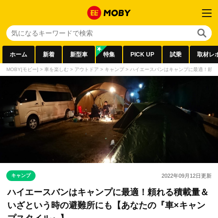
ホーム
新着
新型車
特集
PICK UP
試乗
取材レ
MOBY[モビー]
>
車を楽しむ
>
アウトドア
>
キャンプ
>
ハイエースバンはキャンプに最適！頼れ
キャンプ
2022年09月12日
更新
ハイエースバンはキャンプに最適！頼れる積載量＆
いざという時の避難所にも【あなたの『車×キャン