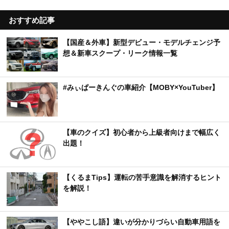
おすすめ記事
【国産＆外車】新型デビュー・モデルチェンジ予
想＆新車スクープ・リーク情報一覧
#みぃぱーきんぐの車紹介【MOBY×YouTuber】
【車のクイズ】初心者から上級者向けまで幅広く
出題！
【くるまTips】運転の苦手意識を解消するヒント
を解説！
【ややこし語】違いが分かりづらい自動車用語を