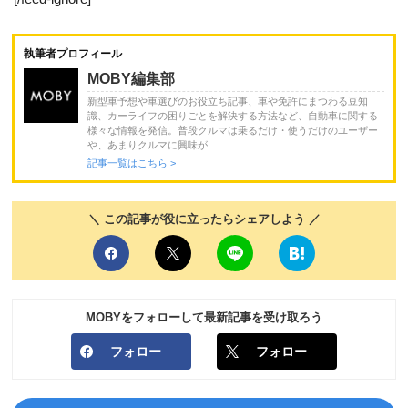
執筆者プロフィール
MOBY編集部
新型車予想や車選びのお役立ち記事、車や免許にまつわる豆知
識、カーライフの困りごとを解決する方法など、自動車に関する
様々な情報を発信。普段クルマは乗るだけ・使うだけのユーザー
や、あまりクルマに興味が...
記事一覧はこちら >
＼ この記事が役に立ったらシェアしよう ／
MOBYをフォローして最新記事を受け取ろう
フォロー
フォロー