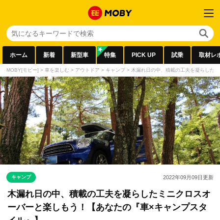
ホーム
新着
新型車
特集
PICK UP
試乗
取材レ
MOBY[モビー]
>
車を楽しむ
>
アウトドア
>
キャンプ
>
木漏れ日の中、積載の工夫を凝らしたミ
キャンプ
2022年09月09日
更新
木漏れ日の中、積載の工夫を凝らしたミニクロスオ
ーバーと楽しもう！【あなたの『車×キャンプスタ